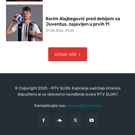
Kerim Alajbegović pred debijem za
Juventus, najavljen u prvih 11
07.08.2026. 20:20
Učitati više
© Copyright 2025 - RTV SLON. Kopiranje sadržaja stranice
dopušteno je uz obavezno navođenje izvora RTV SLON |
Kontaktirajte nas:
rtvslon@rtvslon.ba