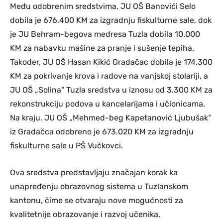
Među odobrenim sredstvima, JU OŠ Banovići Selo
dobila je 676.400 KM za izgradnju fiskulturne sale, dok
je JU Behram-begova medresa Tuzla dobila 10.000
KM za nabavku mašine za pranje i sušenje tepiha.
Također, JU OŠ Hasan Kikić Gradačac dobila je 174.300
KM za pokrivanje krova i radove na vanjskoj stolariji, a
JU OŠ „Solina“ Tuzla sredstva u iznosu od 3.300 KM za
rekonstrukciju podova u kancelarijama i učionicama.
Na kraju, JU OŠ „Mehmed-beg Kapetanović Ljubušak“
iz Gradačca odobreno je 673.020 KM za izgradnju
fiskulturne sale u PŠ Vučkovci.
Ova sredstva predstavljaju značajan korak ka
unapređenju obrazovnog sistema u Tuzlanskom
kantonu, čime se otvaraju nove mogućnosti za
kvalitetnije obrazovanje i razvoj učenika.