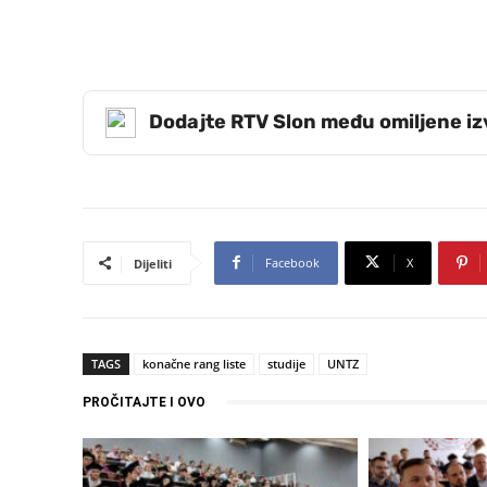
Dodajte RTV Slon među omiljene i
Facebook
X
Dijeliti
TAGS
konačne rang liste
studije
UNTZ
PROČITAJTE I OVO