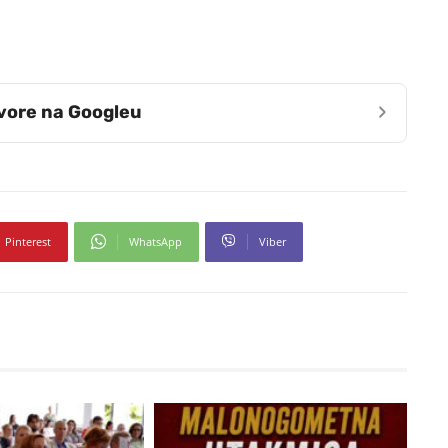
›
zvore na Googleu
Pinterest
WhatsApp
Viber