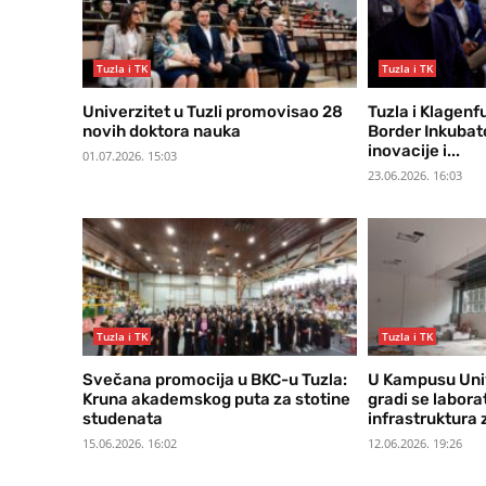
Tuzla i TK
Tuzla i TK
Univerzitet u Tuzli promovisao 28
Tuzla i Klagenf
novih doktora nauka
Border Inkubat
inovacije i...
01.07.2026. 15:03
23.06.2026. 16:03
Tuzla i TK
Tuzla i TK
Svečana promocija u BKC-u Tuzla:
U Kampusu Univ
Kruna akademskog puta za stotine
gradi se labora
studenata
infrastruktura 
15.06.2026. 16:02
12.06.2026. 19:26