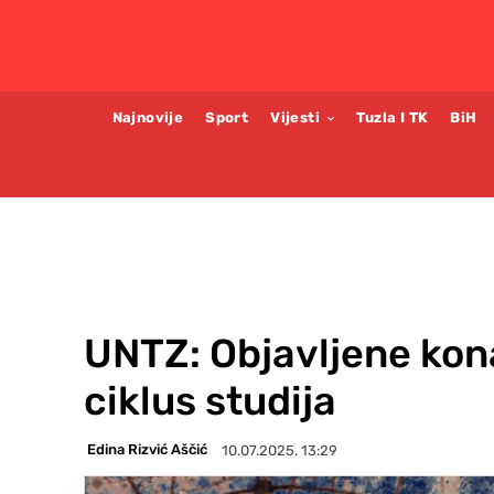
Najnovije
Sport
Vijesti
Tuzla I TK
BiH
UNTZ: Objavljene kona
ciklus studija
Edina Rizvić Aščić
10.07.2025. 13:29