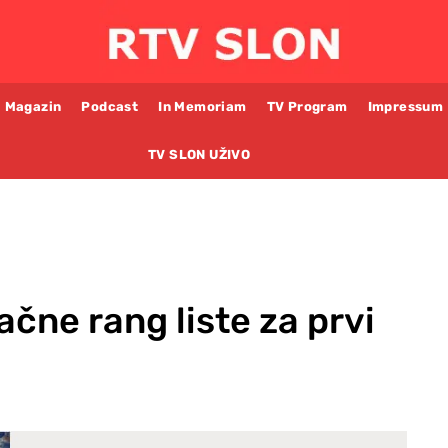
Magazin
Podcast
In Memoriam
TV Program
Impressum
TV SLON UŽIVO
čne rang liste za prvi