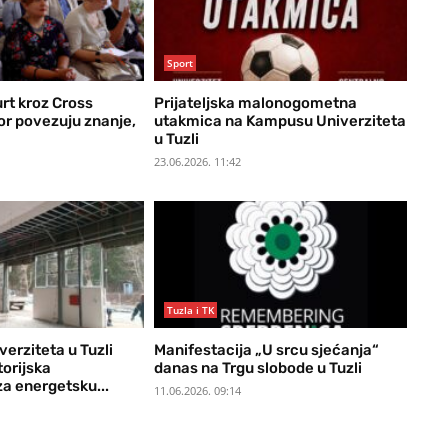
Sport
urt kroz Cross
Prijateljska malonogometna
or povezuju znanje,
utakmica na Kampusu Univerziteta
u Tuzli
23.06.2026. 11:42
Tuzla i TK
erziteta u Tuzli
Manifestacija „U srcu sjećanja“
torijska
danas na Trgu slobode u Tuzli
za energetsku...
11.06.2026. 09:14