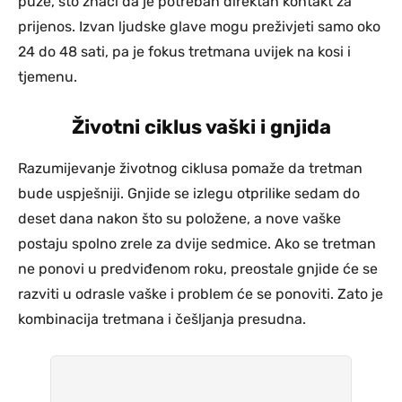
puze, što znači da je potreban direktan kontakt za
prijenos. Izvan ljudske glave mogu preživjeti samo oko
24 do 48 sati, pa je fokus tretmana uvijek na kosi i
tjemenu.
Životni ciklus vaški i gnjida
Razumijevanje životnog ciklusa pomaže da tretman
bude uspješniji. Gnjide se izlegu otprilike sedam do
deset dana nakon što su položene, a nove vaške
postaju spolno zrele za dvije sedmice. Ako se tretman
ne ponovi u predviđenom roku, preostale gnjide će se
razviti u odrasle vaške i problem će se ponoviti. Zato je
kombinacija tretmana i češljanja presudna.