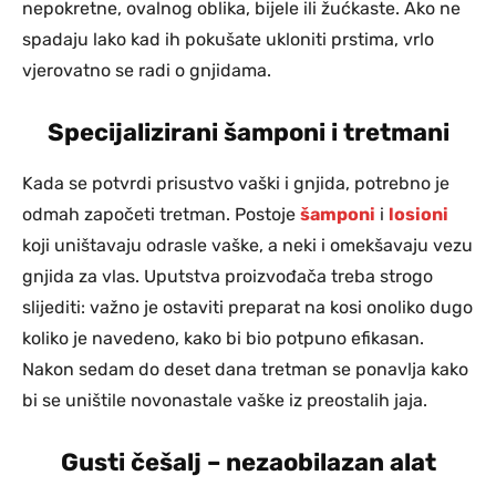
nepokretne, ovalnog oblika, bijele ili žućkaste. Ako ne
spadaju lako kad ih pokušate ukloniti prstima, vrlo
vjerovatno se radi o gnjidama.
Specijalizirani šamponi i tretmani
Kada se potvrdi prisustvo vaški i gnjida, potrebno je
odmah započeti tretman. Postoje
šamponi
i
losioni
koji uništavaju odrasle vaške, a neki i omekšavaju vezu
gnjida za vlas. Uputstva proizvođača treba strogo
slijediti: važno je ostaviti preparat na kosi onoliko dugo
koliko je navedeno, kako bi bio potpuno efikasan.
Nakon sedam do deset dana tretman se ponavlja kako
bi se uništile novonastale vaške iz preostalih jaja.
Gusti češalj – nezaobilazan alat