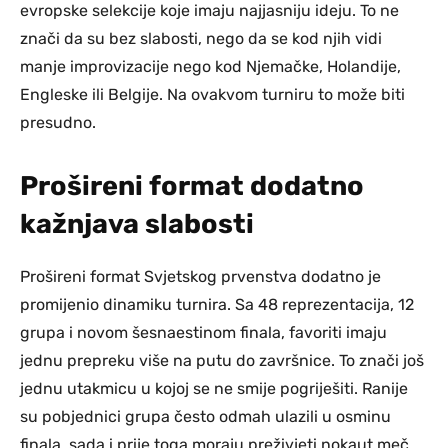
evropske selekcije koje imaju najjasniju ideju. To ne
znači da su bez slabosti, nego da se kod njih vidi
manje improvizacije nego kod Njemačke, Holandije,
Engleske ili Belgije. Na ovakvom turniru to može biti
presudno.
Prošireni format dodatno
kažnjava slabosti
Prošireni format Svjetskog prvenstva dodatno je
promijenio dinamiku turnira. Sa 48 reprezentacija, 12
grupa i novom šesnaestinom finala, favoriti imaju
jednu prepreku više na putu do završnice. To znači još
jednu utakmicu u kojoj se ne smije pogriješiti. Ranije
su pobjednici grupa često odmah ulazili u osminu
finala, sada i prije toga moraju preživjeti nokaut meč