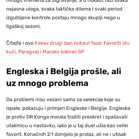
mnogo vremena za uigravanje, a u nokaut fazi svaka
nejasna uloga, svaka taktička dilema i svaki period
izgubljene kontrole postaju mnogo skuplji nego u
ligaškoj sezoni.
Čitajte i ovo
Kakav drugi dan nokaut faze: Favoriti idu
kući, Paragvaj i Maroko šokirali SP
Engleska i Belgija prošle, ali
uz mnogo problema
Da problemi nisu vezani samo za selekcije koje su
ispale, pokazuju i primjeri Engleske i Belgije. Engleska
je protiv DR Konga morala tražiti preokret i spašavati
utakmicu u nastavku, iako je u taj duel ušla kao veliki
favorit. Konačnih 2:1 donijelo je prolaz, ali ne i utisak