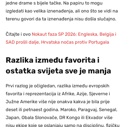
jedne drame s bijele tačke. Na papiru to mogu
izgledati kao velika iznenađenja, ali ono što se vidi na
terenu govori da ta iznenađenja nisu došla slučajno.
Čitajte i ovo
Nokaut faza SP 2026: Engleska, Belgija i
SAD prošli dalje, Hrvatska noćas protiv Portugala
Razlika između favorita i
ostatka svijeta sve je manja
Prvi razlog je očigledan, razlika između evropskih
favorita i reprezentacija iz Afrike, Azije, Sjeverne i
Južne Amerike više nije onakva kakva je bila prije
deset ili petnaest godina. Maroko, Paragvaj, Senegal,
Japan, Obala Slonovače, DR Kongo ili Ekvador više
nisu ekipe koje se oslanjaju samo na disciplinu, fizičku