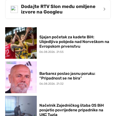
Dodajte RTV Slon među omiljene
›
izvore na Googleu
Sjajan početak za kadete BiH:
Ubjedljiva pobjeda nad Norveškom na
Evropskom prvenstvu
06.08.2026. 21:55
Barbarez poslao jasnu poruku:
“Pripadnost se ne bira”
06.08.2026. 21:32
Načelnik Zajedničkog štaba OS BiH
posjetio povrijeđene pripadnike na
UKC Tuzla