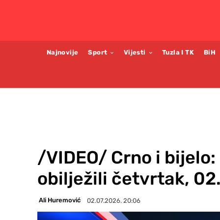
Najnovije
Sport
Vijesti
Tuzla I TK
BiH
/VIDEO/ Crno i bijelo:
obilježili četvrtak, 02.
Ali Huremović
02.07.2026. 20:06