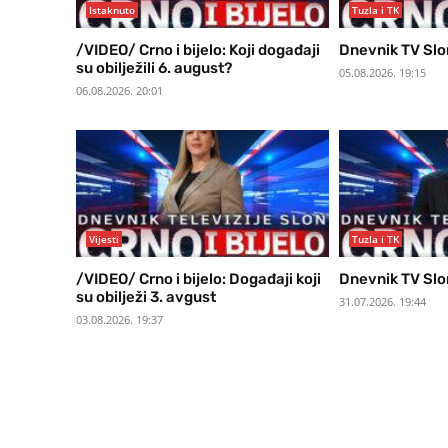
Istaknuto
Tuzla i TK
/VIDEO/ Crno i bijelo: Koji događaji
Dnevnik TV Slo
su obilježili 6. august?
05.08.2026. 19:15
06.08.2026. 20:01
Vijesti
Tuzla i TK
/VIDEO/ Crno i bijelo: Događaji koji
Dnevnik TV Slo
su obilježi 3. avgust
31.07.2026. 19:44
03.08.2026. 19:37