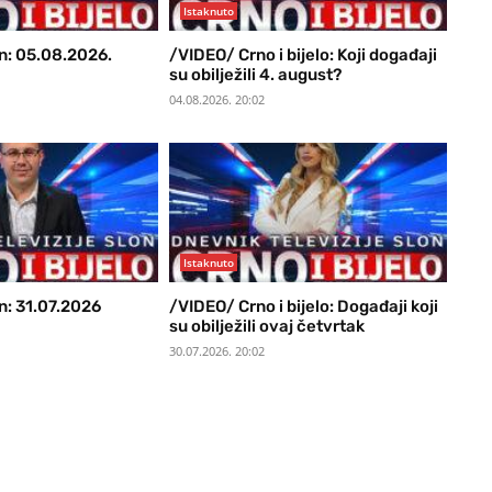
Istaknuto
n: 05.08.2026.
/VIDEO/ Crno i bijelo: Koji događaji
su obilježili 4. august?
04.08.2026. 20:02
Istaknuto
n: 31.07.2026
/VIDEO/ Crno i bijelo: Događaji koji
su obilježili ovaj četvrtak
30.07.2026. 20:02