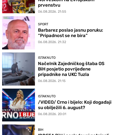
prvenstvu
06.08.2026. 21:55
SPORT
Barbarez poslao jasnu poruku:
“Pripadnost se ne bira”
06.08.2026. 21:32
ISTAKNUTO
Načelnik Zajedničkog štaba OS
BiH posjetio povrijeđene
pripadnike na UKC Tuzla
06.08.2026. 21:15
ISTAKNUTO
/VIDEO/ Crno i bijelo: Koji događaji
su obilježili 6. august?
06.08.2026. 20:01
BIH