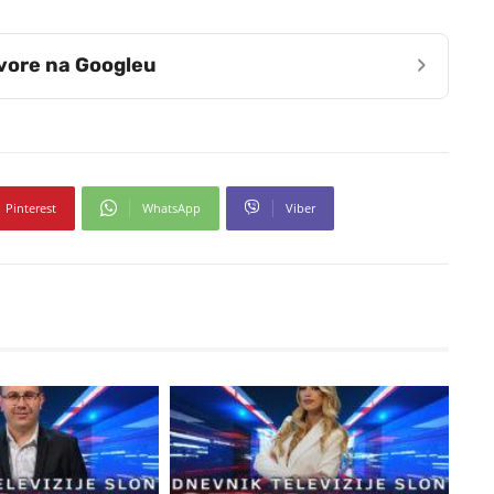
›
zvore na Googleu
Pinterest
WhatsApp
Viber