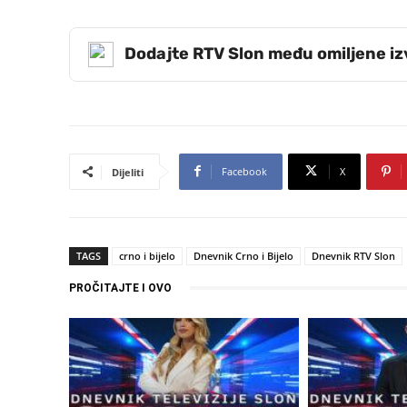
Dodajte RTV Slon među omiljene i
Facebook
X
Dijeliti
TAGS
crno i bijelo
Dnevnik Crno i Bijelo
Dnevnik RTV Slon
PROČITAJTE I OVO