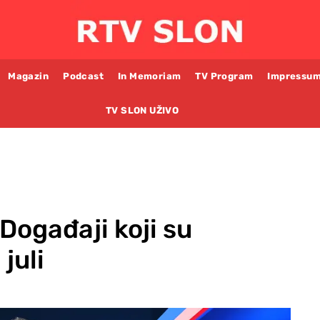
Magazin
Podcast
In Memoriam
TV Program
Impressu
TV SLON UŽIVO
 Događaji koji su
 juli