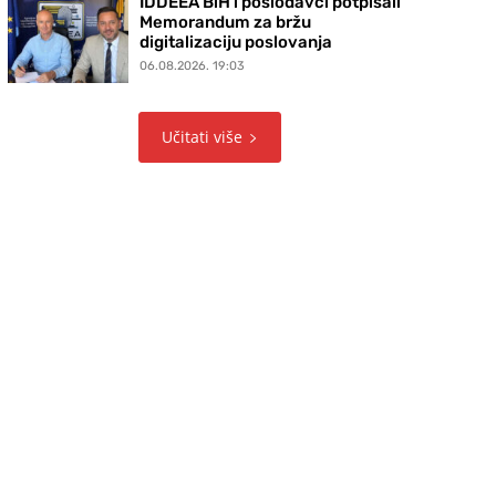
IDDEEA BiH i poslodavci potpisali
Memorandum za bržu
digitalizaciju poslovanja
06.08.2026. 19:03
Učitati više