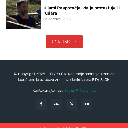
U jami Raspotočje i dalje protestuje 11
rudara
06.08.2026. 15:30
Učitati više
© Copyright 2025 - RTV SLON. Kopiranje sadržaja stranice
dopušteno je uz obavezno navođenje izvora RTV SLON |
Kontaktirajte nas:
rtvslon@rtvslon.ba