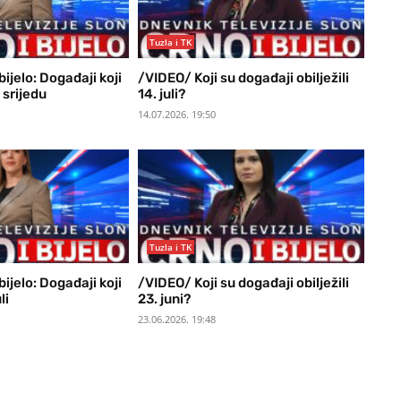
Tuzla i TK
ijelo: Događaji koji
/VIDEO/ Koji su događaji obilježili
u srijedu
14. juli?
14.07.2026. 19:50
Tuzla i TK
ijelo: Događaji koji
/VIDEO/ Koji su događaji obilježili
li
23. juni?
23.06.2026. 19:48