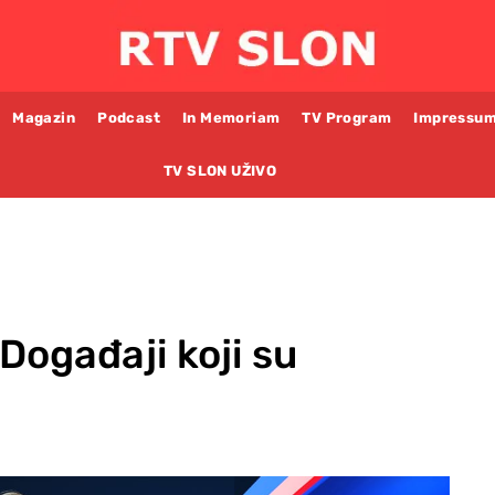
Magazin
Podcast
In Memoriam
TV Program
Impressu
TV SLON UŽIVO
 Događaji koji su