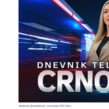
Nedžida Sprečaković, novinarka RTV Slon