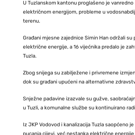
U Tuzlanskom kantonu proglašeno je vanredno s
električnom energijom, probleme u vodosnabdij
terenu.
Građani mjesne zajednice Simin Han održali su 
električne energije, a 16 vijećnika predalo je z
Tuzla.
Zbog snijega su zabilježene i privremene izmjen
dok su građani upućeni na alternativne zdravst
Snježne padavine izazvale su gužve, saobraćajn
u Tuzli, a komunalne službe su kontinuirano radi
Iz JKP Vodovod i kanalizacija Tuzla saopćeno je
pucanja cijevi, već nestanka električne energije