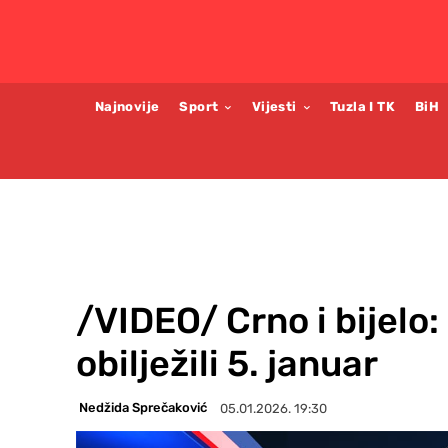
Najnovije
Sport
Vijesti
Tuzla I TK
BiH
/VIDEO/ Crno i bijelo:
obilježili 5. januar
Nedžida Sprečaković
05.01.2026. 19:30