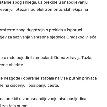
tanje zbog snijega, uz prekide u snabdijevanju
evanju i otežan rad elektromonterskih ekipa na
proteste zbog dugotrajnih prekida u isporuci
ahtjev za sazivanje vanredne sjednice Gradskog vijeća
e u radu pojedinih ambulanti Doma zdravlja Tuzla,
vene objekte.
e nezgode i obaranje stabala na više putnih pravaca
le na čišćenju i posipanju cesta.
 da prekidi u vodosnabdijevanju nisu posljedica
 i zastoja pumpi.