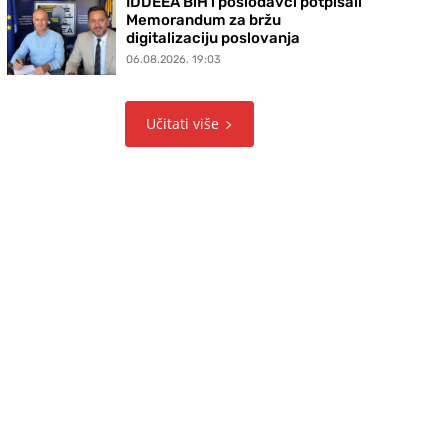
IDDEEA BiH i poslodavci potpisali
Memorandum za bržu
digitalizaciju poslovanja
06.08.2026. 19:03
Učitati više