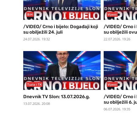
BiH
Vijesti
/VIDEO/ Crno i bijelo: Događaji koji
/VIDEO/ Crno i b
su obilježili 24. juli
su obilježili ov
24.07.2026. 19:32
22.07.2026. 19:26
Tuzla i TK
Vijesti
Dnevnik TV Slon: 13.07.2026.g.
/VIDEO/ Crno i b
su obilježili 6. ju
13.07.2026. 20:08
06.07.2026. 19:35