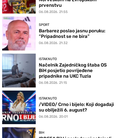
prvenstvu
06.08.2026. 21:55
SPORT
Barbarez poslao jasnu poruku:
“Pripadnost se ne bira”
06.08.2026. 21:32
ISTAKNUTO
Načelnik Zajedničkog štaba OS
BiH posjetio povrijeđene
pripadnike na UKC Tuzla
06.08.2026. 21:15
ISTAKNUTO
/VIDEO/ Crno i bijelo: Koji događaji
su obilježili 6. august?
06.08.2026. 20:01
BIH