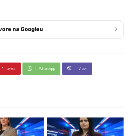
›
zvore na Googleu
Pinterest
WhatsApp
Viber