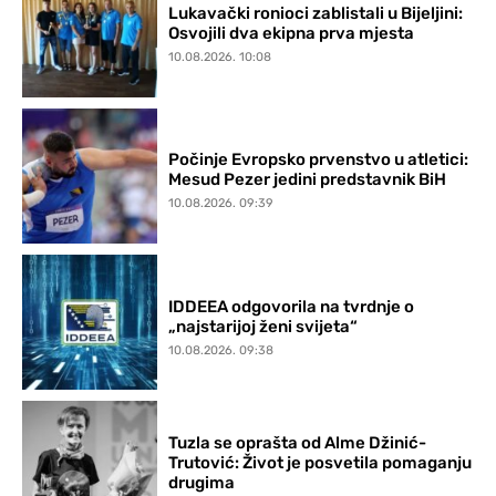
Lukavački ronioci zablistali u Bijeljini:
Osvojili dva ekipna prva mjesta
10.08.2026. 10:08
Počinje Evropsko prvenstvo u atletici:
Mesud Pezer jedini predstavnik BiH
10.08.2026. 09:39
IDDEEA odgovorila na tvrdnje o
„najstarijoj ženi svijeta“
10.08.2026. 09:38
Tuzla se oprašta od Alme Džinić-
Trutović: Život je posvetila pomaganju
drugima