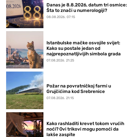
Danas je 8.8.2026, datum tri osmice:
Šta to znači u numerologiji?
08.08.2026. 07:15
Istanbulske mačke osvojile svijet:
Kako su postale jedan od
najprepoznatljivijih simbola grada
07.08.2026. 21:25
Požar na povratničkoj farmi u
Grujčićima kod Srebrenice
07.08.2026. 21:15
Kako rashladiti krevet tokom vrućih
noći? Ovi trikovi mogu pomoći da
lakše zaspite