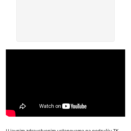
U javnim zdravstvenim ustanovama na području TK