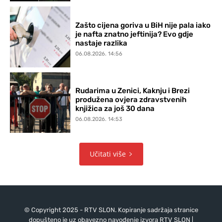
Zašto cijena goriva u BiH nije pala iako
je nafta znatno jeftinija? Evo gdje
nastaje razlika
06.08.2026. 14:56
Rudarima u Zenici, Kaknju i Brezi
produžena ovjera zdravstvenih
knjižica za još 30 dana
06.08.2026. 14:53
Učitati više
© Copyright 2025 - RTV SLON. Kopiranje sadržaja stranice
dopušteno je uz obavezno navođenje izvora RTV SLON |