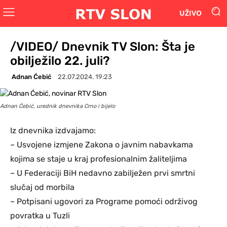
UŽIVO
/VIDEO/ Dnevnik TV Slon: Šta je
obilježilo 22. juli?
Adnan Ćebić
22.07.2024. 19:23
Adnan Ćebić, urednik dnevnika Crno i bijelo
Iz dnevnika izdvajamo:
– Usvojene izmjene Zakona o javnim nabavkama
kojima se staje u kraj profesionalnim žaliteljima
– U Federaciji BiH nedavno zabilježen prvi smrtni
slučaj od morbila
– Potpisani ugovori za Programe pomoći održivog
povratka u Tuzli