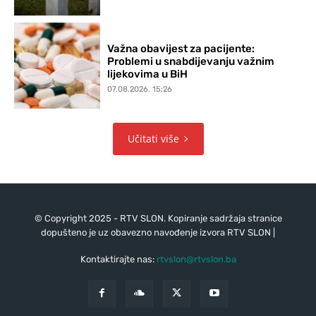
Važna obavijest za pacijente:
Problemi u snabdijevanju važnim
lijekovima u BiH
07.08.2026. 15:26
Učitati više
© Copyright 2025 - RTV SLON. Kopiranje sadržaja stranice
dopušteno je uz obavezno navođenje izvora RTV SLON |
Kontaktirajte nas:
rtvslon@rtvslon.ba