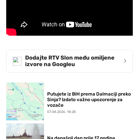
Dodajte RTV Slon među omiljene
›
izvore na Googleu
Putujete iz BiH prema Dalmaciji preko
Sinja? Izdato važno upozorenje za
vozače
07.08.2026. 18:28
Na današnji dan prije 17 godina