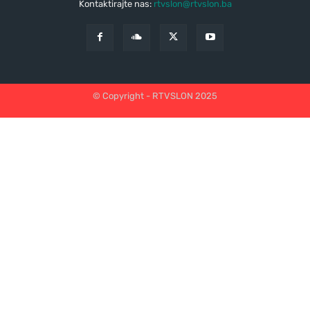
Kontaktirajte nas:
rtvslon@rtvslon.ba
© Copyright - RTVSLON 2025