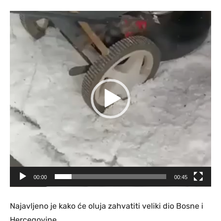
V
i
d
e
o
P
l
a
y
e
r
00:00
00:45
Najavljeno je kako će oluja zahvatiti veliki dio Bosne i
Hercegovine.