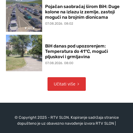
Pojačan saobraćaj širom BiH: Duge
kolone na izlazu iz zemlje, zastoji
mogući na brojnim dionicama
07.08.2026. 08:02
BiH danas pod upozorenjem:
Temperatura do 41°C, mogući
pljuskovi i grmljavina
07.08.2026. 08:00
Učitati više
© Copyright 2025 - RTV SLON. Kopiranje sadržaja stranice
dopušteno je uz obavezno navođenje izvora RTV SLON |