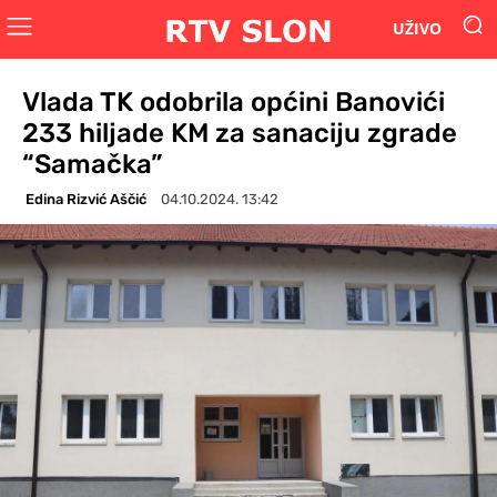
UŽIVO
Vlada TK odobrila općini Banovići
233 hiljade KM za sanaciju zgrade
“Samačka”
Edina Rizvić Aščić
04.10.2024. 13:42