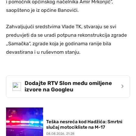
i pomoćnik općinskog načelnika Amir Mrkonjić”,
saopšteno je iz općine Banovići.
Zahvaljujući sredstvima Vlade TK, stvaraju se svi
preduvjeti da se uradi potpuna rekonstrukcija zgrade
„Samačka“, zgrade koja je godinama ranije bila
devastirana i u ruševnom stanju.
Dodajte RTV Slon među omiljene
›
izvore na Googleu
Teška nesreća kod Hadžića: Smrtni
slučaj motocikliste na M-17
08.08.2026. 21:28