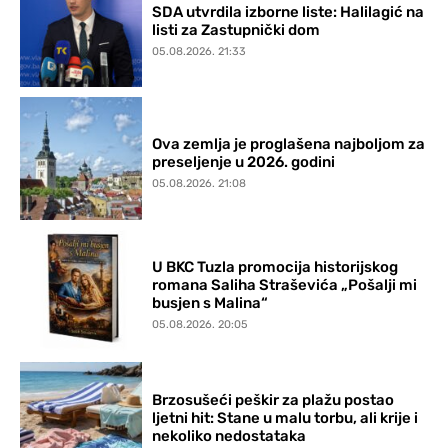
SDA utvrdila izborne liste: Halilagić na
listi za Zastupnički dom
05.08.2026. 21:33
Ova zemlja je proglašena najboljom za
preseljenje u 2026. godini
05.08.2026. 21:08
U BKC Tuzla promocija historijskog
romana Saliha Straševića „Pošalji mi
busjen s Malina“
05.08.2026. 20:05
Brzosušeći peškir za plažu postao
ljetni hit: Stane u malu torbu, ali krije i
nekoliko nedostataka