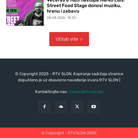
Street Food Stage donosi muziku,
hranu i zabavu
08.08.2026. 18:30
Učitati više
© Copyright 2025 - RTV SLON. Kopiranje sadržaja stranice
dopušteno je uz obavezno navođenje izvora RTV SLON |
Kontaktirajte nas:
rtvslon@rtvslon.ba
© Copyright - RTVSLON 2025