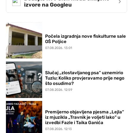
›
izvore na Googleu
Počela izgradnja nove fiskulturne sale
OŠ Poljice
07.08.2026. 13:01
Slučaj „zlostavljanog psa“ uznemirio
Tuzlu: Koliko provjeravamo prije nego
što osudimo?
07.08.2026. 12:59
Premijerno objavljena pjesma „Lejla“
iz mjuzikla „Travnik je voljeti lako“ u
izvedbi Fazle i Taika Ganića
07.08.2026. 12:13