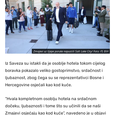
Zmajevi uz lijepe poruke napustili Salt Lake City/ Foto: FS BIH
Iz Saveza su istakli da je osoblje hotela tokom cijelog
boravka pokazalo veliko gostoprimstvo, srdačnost i
ljubaznost, zbog čega su se reprezentativci Bosne i
Hercegovine osjećali kao kod kuće.
“Hvala kompletnom osoblju hotela na srdačnom
dočeku, ljubaznosti i tome što su učinili da se naši
Zmajevi osjećaju kao kod kuće”, navedeno je u objavi