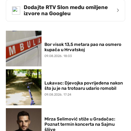
Dodajte RTV Slon među omiljene
›
izvore na Googleu
Bor visok 13,5 metara pao na osmero
kupača u Hrvatskoj
09.08.2026. 18:03
Lukavac: Djevojka povrijeđena nakon
što ju je na trotoaru udario romobil
09.08.2026. 17:24
Mirza Selimović stiže u Gradačac:
Poznat termin koncerta na Sajmu
šljive