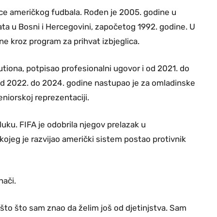
rce američkog fudbala. Rođen je 2005. godine u
 rata u Bosni i Hercegovini, započetog 1992. godine. U
ne kroz program za prihvat izbjeglica.
iona, potpisao profesionalni ugovor i od 2021. do
Od 2022. do 2024. godine nastupao je za omladinske
niorskoj reprezentaciji.
uku. FIFA je odobrila njegov prelazak u
kojeg je razvijao američki sistem postao protivnik
nači.
ešto što sam znao da želim još od djetinjstva. Sam