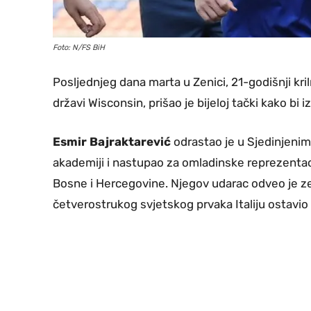
Foto: N/FS BiH
Posljednjeg dana marta u Zenici, 21-godišnji kr
državi Wisconsin, prišao je bijeloj tački kako bi 
Esmir Bajraktarević
odrastao je u Sjedinjeni
akademiji i nastupao za omladinske reprezentaci
Bosne i Hercegovine. Njegov udarac odveo je ze
četverostrukog svjetskog prvaka Italiju ostavi