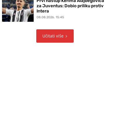
Prvi nastup Kerima Alajbegovića
za Juventus: Dobio priliku protiv
Intera
08.08.2026. 15:45
Učitati više