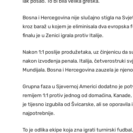
lak posao. To bi bila velika greška.
Bosna i Hercegovina nije slučajno stigla na Sv
kroz baraž u kojem je eliminisala dva evropska fu
finalu je u Zenici igrala protiv Italije.
Nakon 1:1 poslije produžetaka, uz činjenicu da su 
nakon izvođenja penala. Italija, četverostruki sv
Mundijala. Bosna i Hercegovina zauzela je njeno
Grupna faza u Sjevernoj Americi dodatno je potvrd
remijem 1:1 protiv jednog od domaćina, Kanade,
je tijesno izgubila od Švicarske, ali se oporavila 
najpotrebnije.
To je odlika ekipe koja zna igrati turnirski fudbal.