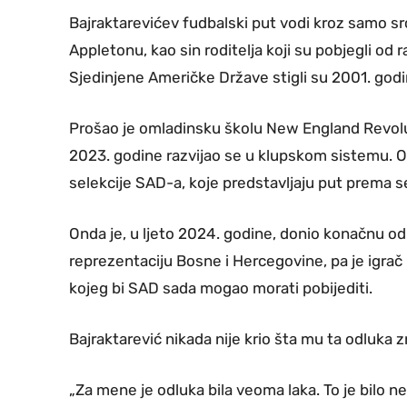
Bajraktarevićev fudbalski put vodi kroz samo s
Appletonu, kao sin roditelja koji su pobjegli od
Sjedinjene Američke Države stigli su 2001. godi
Prošao je omladinsku školu New England Revolut
2023. godine razvijao se u klupskom sistemu. 
selekcije SAD-a, koje predstavljaju put prema se
Onda je, u ljeto 2024. godine, donio konačnu odl
reprezentaciju Bosne i Hercegovine, pa je igrač 
kojeg bi SAD sada mogao morati pobijediti.
Bajraktarević nikada nije krio šta mu ta odluka z
„Za mene je odluka bila veoma laka. To je bilo n