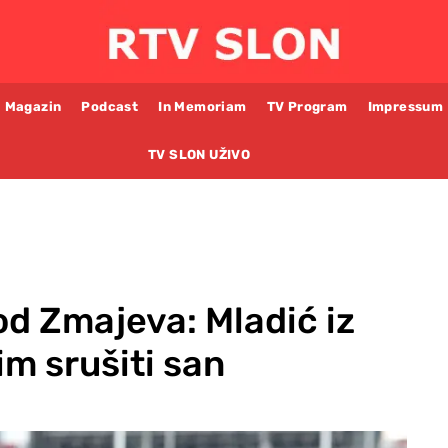
Magazin
Podcast
In Memoriam
TV Program
Impressum
TV SLON UŽIVO
od Zmajeva: Mladić iz
m srušiti san