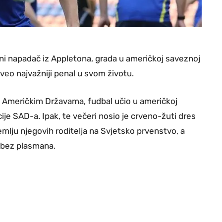
ilni napadač iz Appletona, grada u američkoj saveznoj
izveo najvažniji penal u svom životu.
m Američkim Državama, fudbal učio u američkoj
je SAD-a. Ipak, te večeri nosio je crveno-žuti dres
mlju njegovih roditelja na Svjetsko prvenstvo, a
o bez plasmana.