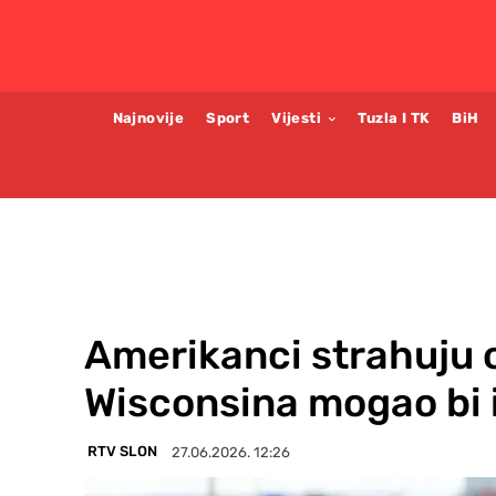
Najnovije
Sport
Vijesti
Tuzla I TK
BiH
Amerikanci strahuju 
Wisconsina mogao bi i
RTV SLON
27.06.2026. 12:26