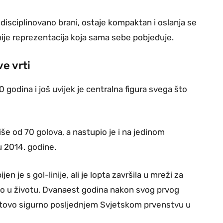
 disciplinovano brani, ostaje kompaktan i oslanja se
 nije reprezentacija koja sama sebe pobjeđuje.
ve vrti
 godina i još uvijek je centralna figura svega što
 više od 70 golova, a nastupio je i na jedinom
 2014. godine.
n je s gol-linije, ali je lopta završila u mreži za
lo u životu. Dvanaest godina nakon svog prvog
otovo sigurno posljednjem Svjetskom prvenstvu u