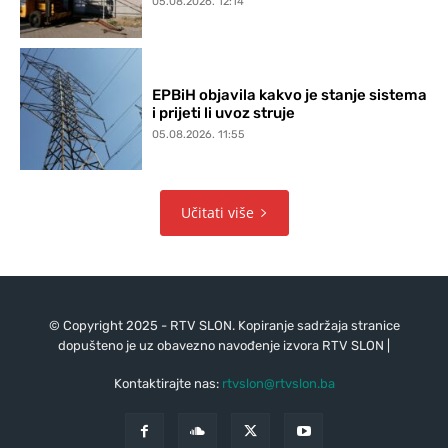
05.08.2026. 12:14
EPBiH objavila kakvo je stanje sistema
i prijeti li uvoz struje
05.08.2026. 11:55
Učitati više
© Copyright 2025 - RTV SLON. Kopiranje sadržaja stranice
dopušteno je uz obavezno navođenje izvora RTV SLON |
Kontaktirajte nas:
rtvslon@rtvslon.ba