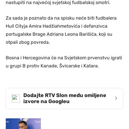
nastupiti na najvećoj svjetskoj fudbalskoj smotri.
Za sada je poznato da na spisku neće biti fudbalera
Hull Cityja Amira Hadžiahmetovića i defanzivca
portugalske Brage Adriana Leona Barišića, koji su
otpali zbog povreda.
Bosna i Hercegovina će na Svjetskom prvenstvu igrati
u grupi B protiv Kanade, Švicarske i Katara.
Dodajte RTV Slon među omiljene
›
izvore na Googleu