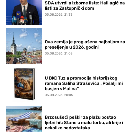
SDA utvrdila izborne liste: Halilagić na
listi za Zastupnički dom
05.08.2026. 21:33
Ova zemlja je proglašena najboljom za
preseljenje u 2026. godini
05.08.2026. 21:08
U BKC Tuzla promocija historijskog
romana Saliha Straševića „Pošalji mi
busjen s Malina“
05.08.2026. 20:05
Brzosušeći peškir za plažu postao
ljetni hit: Stane u malu torbu, ali krije i
nekoliko nedostataka