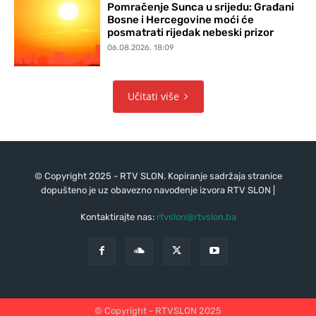
Pomračenje Sunca u srijedu: Građani
Bosne i Hercegovine moći će
posmatrati rijedak nebeski prizor
06.08.2026. 18:09
Učitati više
© Copyright 2025 - RTV SLON. Kopiranje sadržaja stranice
dopušteno je uz obavezno navođenje izvora RTV SLON |
Kontaktirajte nas:
rtvslon@rtvslon.ba
© Copyright - RTVSLON 2025