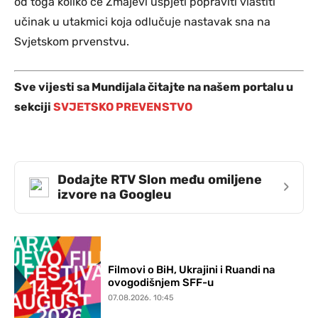
od toga koliko će Zmajevi uspjeti popraviti vlastiti
učinak u utakmici koja odlučuje nastavak sna na
Svjetskom prvenstvu.
Sve vijesti sa Mundijala čitajte na našem portalu u
sekciji
SVJETSKO PREVENSTVO
Dodajte RTV Slon među omiljene
›
izvore na Googleu
Filmovi o BiH, Ukrajini i Ruandi na
ovogodišnjem SFF-u
07.08.2026. 10:45