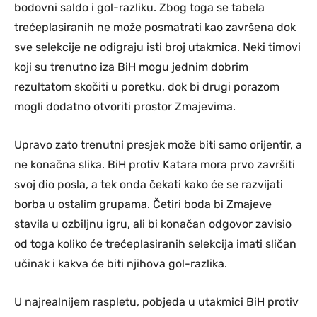
bodovni saldo i gol-razliku. Zbog toga se tabela
trećeplasiranih ne može posmatrati kao završena dok
sve selekcije ne odigraju isti broj utakmica. Neki timovi
koji su trenutno iza BiH mogu jednim dobrim
rezultatom skočiti u poretku, dok bi drugi porazom
mogli dodatno otvoriti prostor Zmajevima.
Upravo zato trenutni presjek može biti samo orijentir, a
ne konačna slika. BiH protiv Katara mora prvo završiti
svoj dio posla, a tek onda čekati kako će se razvijati
borba u ostalim grupama. Četiri boda bi Zmajeve
stavila u ozbiljnu igru, ali bi konačan odgovor zavisio
od toga koliko će trećeplasiranih selekcija imati sličan
učinak i kakva će biti njihova gol-razlika.
U najrealnijem raspletu, pobjeda u utakmici BiH protiv