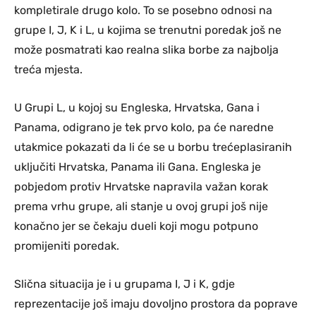
kompletirale drugo kolo. To se posebno odnosi na
grupe I, J, K i L, u kojima se trenutni poredak još ne
može posmatrati kao realna slika borbe za najbolja
treća mjesta.
U Grupi L, u kojoj su Engleska, Hrvatska, Gana i
Panama, odigrano je tek prvo kolo, pa će naredne
utakmice pokazati da li će se u borbu trećeplasiranih
uključiti Hrvatska, Panama ili Gana. Engleska je
pobjedom protiv Hrvatske napravila važan korak
prema vrhu grupe, ali stanje u ovoj grupi još nije
konačno jer se čekaju dueli koji mogu potpuno
promijeniti poredak.
Slična situacija je i u grupama I, J i K, gdje
reprezentacije još imaju dovoljno prostora da poprave