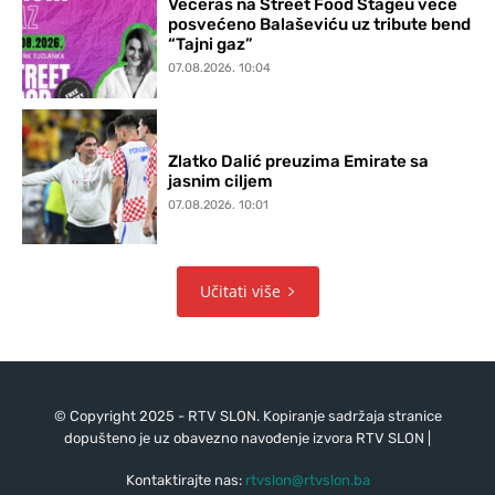
Večeras na Street Food Stageu veče
posvećeno Balaševiću uz tribute bend
“Tajni gaz”
07.08.2026. 10:04
Zlatko Dalić preuzima Emirate sa
jasnim ciljem
07.08.2026. 10:01
Učitati više
© Copyright 2025 - RTV SLON. Kopiranje sadržaja stranice
dopušteno je uz obavezno navođenje izvora RTV SLON |
Kontaktirajte nas:
rtvslon@rtvslon.ba