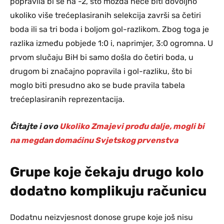
popravila bi se na -2, što možda neće biti dovoljno
ukoliko više trećeplasiranih selekcija završi sa četiri
boda ili sa tri boda i boljom gol-razlikom. Zbog toga je
razlika između pobjede 1:0 i, naprimjer, 3:0 ogromna. U
prvom slučaju BiH bi samo došla do četiri boda, u
drugom bi značajno popravila i gol-razliku, što bi
moglo biti presudno ako se bude pravila tabela
trećeplasiranih reprezentacija.
Čitajte i ovo
Ukoliko Zmajevi prođu dalje, mogli bi
na megdan domaćinu Svjetskog prvenstva
Grupe koje čekaju drugo kolo
dodatno komplikuju računicu
Dodatnu neizvjesnost donose grupe koje još nisu