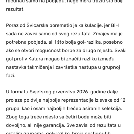
računati samo na pobjedu, nego mora tražiti što bolji
rezultat.
Poraz od Švicarske poremetio je kalkulacije, jer BiH
sada ne zavisi samo od svog rezultata. Zmajevima je
potrebna pobjeda, ali i što bolja gol-razlika, posebno
ako se otvori mogućnost borbe za drugo mjesto. Svaki
gol protiv Katara mogao bi značiti razliku između
nastavka takmičenja i završetka nastupa u grupnoj
fazi.
U formatu Svjetskog prvenstva 2026. godine dalje
prolaze po dvije najbolje reprezentacije iz svake od 12
grupa, kao i osam najboljih trećeplasiranih selekcija.
Zbog toga treće mjesto sa četiri boda može biti
dovoljno, ali nije garancija. Sve zavisi od rezultata u
ostalim grupama, gol-razlike, broja postignutih