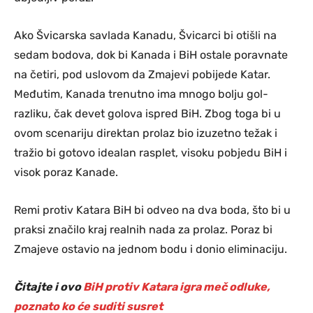
Ako Švicarska savlada Kanadu, Švicarci bi otišli na
sedam bodova, dok bi Kanada i BiH ostale poravnate
na četiri, pod uslovom da Zmajevi pobijede Katar.
Međutim, Kanada trenutno ima mnogo bolju gol-
razliku, čak devet golova ispred BiH. Zbog toga bi u
ovom scenariju direktan prolaz bio izuzetno težak i
tražio bi gotovo idealan rasplet, visoku pobjedu BiH i
visok poraz Kanade.
Remi protiv Katara BiH bi odveo na dva boda, što bi u
praksi značilo kraj realnih nada za prolaz. Poraz bi
Zmajeve ostavio na jednom bodu i donio eliminaciju.
Čitajte i ovo
BiH protiv Katara igra meč odluke,
poznato ko će suditi susret