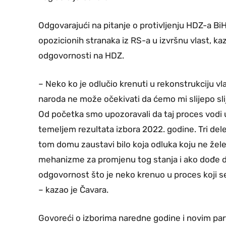
Odgovarajući na pitanje o protivljenju HDZ-a BiH
opozicionih stranaka iz RS-a u izvršnu vlast, ka
odgovornosti na HDZ.
– Neko ko je odlučio krenuti u rekonstrukciju v
naroda ne može očekivati da ćemo mi slijepo slije
Od početka smo upozoravali da taj proces vodi u 
temeljem rezultata izbora 2022. godine. Tri d
tom domu zaustavi bilo koja odluka koju ne že
mehanizme za promjenu tog stanja i ako dođe 
odgovornost što je neko krenuo u proces koji 
– kazao je Čavara.
Govoreći o izborima naredne godine i novim part