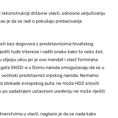
 rekonstrukciji državne vlasti, odnosno uključivanju
zao je da se radi o pokušaju prebacivanja
lasti bez dogovora s predstavnicima hrvatskog
diti tuđe interese i raditi onako kako to neko želi.
slijepu ulicu jer je ovo mandat i vlast formirana
elegata SNSD-a u Domu naroda omogućavaju da se u
le većinski predstavnici srpskog naroda. Nemamo
do blokade evropskog puta, ne može HDZ snositi
se po sadašnjem ustavnom uređenju ne može riješiti
nerstvima u vlasti, naglasio je da se nada kako