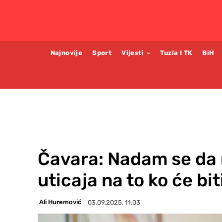
Najnovije
Sport
Vijesti
Tuzla I TK
BiH
Čavara: Nadam se da n
uticaja na to ko će bit
Ali Huremović
03.09.2025. 11:03