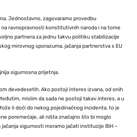
arizma. Jednostavno, zagovaramo provedbu
na ravnopravnosti konstitutivnih naroda i na tome
oljno partnera za jednu takvu politiku stabilizacije
tonskog mirovnog sporazuma, jačanja partnerstva s EU
ija sigurnosna prijetnja.
om devedesetih. Ako postoji interes izvana, od onih
Međutim, mislim da sada ne postoji takav interes, a u
ože li doći do nekog pojedinačnog incidenta, to je
ne poremećaje, ali ništa značajno što bi moglo
 jačanja sigurnosti moramo jačati institucije BiH –