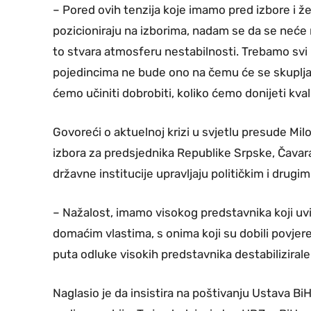
– Pored ovih tenzija koje imamo pred izbore i že
pozicioniraju na izborima, nadam se da se neće m
to stvara atmosferu nestabilnosti. Trebamo svi 
pojedincima ne bude ono na čemu će se skupljat
ćemo učiniti dobrobiti, koliko ćemo donijeti kva
Govoreći o aktuelnoj krizi u svjetlu presude Mi
izbora za predsjednika Republike Srpske, Čavara 
državne institucije upravljaju političkim i drugi
– Nažalost, imamo visokog predstavnika koji uvi
domaćim vlastima, s onima koji su dobili povjer
puta odluke visokih predstavnika destabilizirale
Naglasio je da insistira na poštivanju Ustava BiH