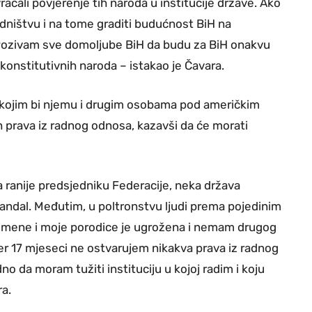
raćali povjerenje tih naroda u institucije države. Ako
edništvu i na tome graditi budućnost BiH na
Pozivam sve domoljube BiH da budu za BiH onakvu
konstitutivnih naroda – istakao je Čavara.
a kojim bi njemu i drugim osobama pod američkim
h prava iz radnog odnosa, kazavši da će morati
ranije predsjedniku Federacije, neka država
skandal. Međutim, u poltronstvu ljudi prema pojedinim
a mene i moje porodice je ugrožena i nemam drugog
jer 17 mjeseci ne ostvarujem nikakva prava iz radnog
o da moram tužiti instituciju u kojoj radim i koju
ra.