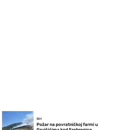
BIH
Požar na povratničkoj farmi u
Grujčićima kod Srebrenice