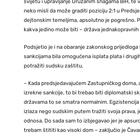
svijetu i upravljanje Oružanim snagama BiH, te v
neko misli da može graditi poziciju 2:1 u Predsj
dejtonskim temeljima, apsolutno je pogrešno. 
kakva jedino može biti – država jednakopravnih 
Podsjetio je i na obaranje zakonskog prijedlog
sankcijama bila omogućena isplata plata i drugi
potražiti sudsku zaštitu.
– Kada predsjedavajućem Zastupničkog doma, a 
izrekne sankcije, to bi trebao biti diplomatski 
državama to se smatra normalnim. Egzistencij
izlaza nego sudskim putem tražiti svoja prava, 
odnosa. Do sada sam to izbjegavao jer je apsurdn
trebam štititi kao visoki dom – zaključio je Čava