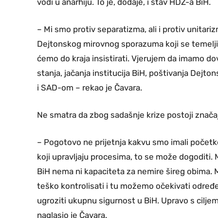
vodi u anarhiju. To je, dodaje, i stav HDZ-a BiH.
– Mi smo protiv separatizma, ali i protiv unit
Dejtonskog mirovnog sporazuma koji se temelji 
ćemo do kraja insistirati. Vjerujem da imamo dov
stanja, jačanja institucija BiH, poštivanja Dej
i SAD-om – rekao je Čavara.
Ne smatra da zbog sadašnje krize postoji značajn
– Pogotovo ne prijetnja kakvu smo imali početk
koji upravljaju procesima, to se može dogoditi. 
BiH nema ni kapaciteta za nemire šireg obima. M
teško kontrolisati i tu možemo očekivati određe
ugroziti ukupnu sigurnost u BiH. Upravo s ciljem
naglasio je Čavara.