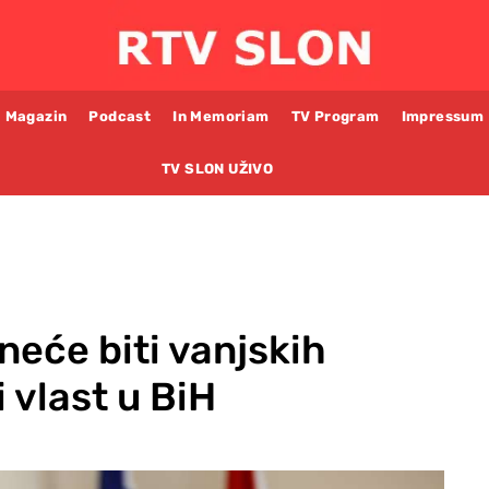
Magazin
Podcast
In Memoriam
TV Program
Impressum
TV SLON UŽIVO
eće biti vanjskih
i vlast u BiH