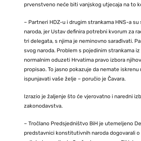
prvenstveno neće biti vanjskog utjecaja na to ko 
– Partneri HDZ-u i drugim strankama HNS-a su s
naroda, jer Ustav definira potrebni kvorum za 
tri delegata, s njima je neminovno sarađivati. Pa
svog naroda. Problem s pojedinim strankama iz
normalnim oduzeti Hrvatima pravo izbora njihov
propisao. To jasno pokazuje da nemate iskrenu n
ispunjavati vaše želje – poručio je Čavara.
Izrazio je žaljenje što će vjerovatno i naredni i
zakonodavstva.
– Tročlano Predsjedništvo BiH je utemeljeno D
predstavnici konstitutivnih naroda dogovarali o 