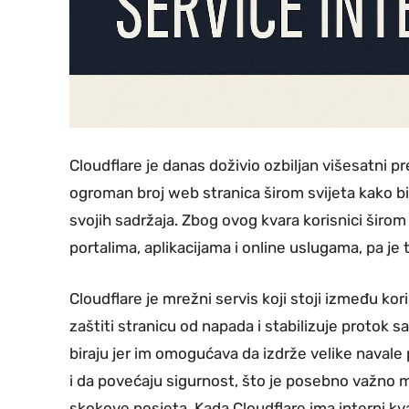
Cloudflare je danas doživio ozbiljan višesatni prek
ogroman broj web stranica širom svijeta kako bi
svojih sadržaja. Zbog ovog kvara korisnici širom 
portalima, aplikacijama i online uslugama, pa je
Cloudflare je mrežni servis koji stoji između kori
zaštiti stranicu od napada i stabilizuje protok 
biraju jer im omogućava da izdrže velike navale 
i da povećaju sigurnost, što je posebno važno 
skokove posjeta. Kada Cloudflare ima interni kv