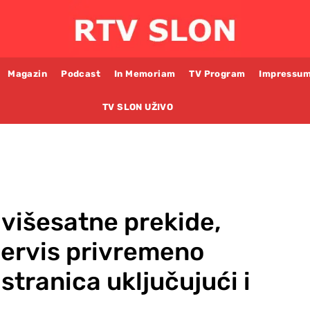
Magazin
Podcast
In Memoriam
TV Program
Impressu
TV SLON UŽIVO
 višesatne prekide,
 servis privremeno
stranica uključujući i