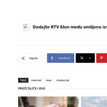
Dodajte RTV Slon među omiljene i
Facebook
X
Dijeliti
TAGS
internet
kvar
rtvslon.ba
PROČITAJTE I OVO