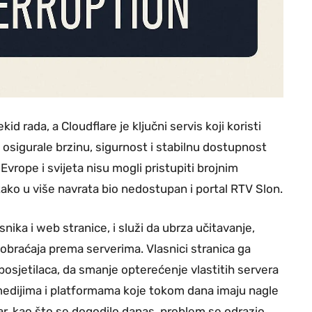
id rada, a Cloudflare je ključni servis koji koristi
 osigurale brzinu, sigurnost i stabilnu dostupnost
Evrope i svijeta nisu mogli pristupiti brojnim
 tako u više navrata bio nedostupan i portal RTV Slon.
snika i web stranice, i služi da ubrza učitavanje,
saobraćaja prema serverima. Vlasnici stranica ga
posjetilaca, da smanje opterećenje vlastitih servera
medijima i platformama koje tokom dana imaju nagle
ar, kao što se dogodilo danas, problem se odrazio