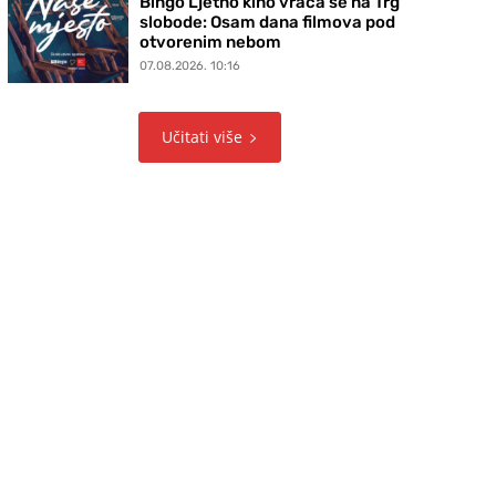
Bingo Ljetno kino vraća se na Trg
slobode: Osam dana filmova pod
otvorenim nebom
07.08.2026. 10:16
Učitati više