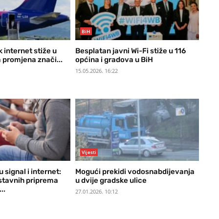
BiH
k internet stiže u
Besplatan javni Wi-Fi stiže u 116
 promjena znači...
općina i gradova u BiH
15.05.2026. 16:22
Vijesti
 signal i internet:
Mogući prekidi vodosnabdijevanja
stavnih priprema
u dvije gradske ulice
..
27.01.2026. 10:12