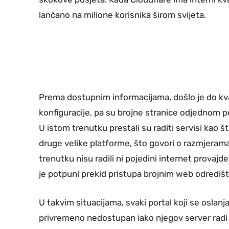
lančano na milione korisnika širom svijeta.
Prema dostupnim informacijama, došlo je do kv
konfiguracije, pa su brojne stranice odjednom p
U istom trenutku prestali su raditi servisi kao š
druge velike platforme, što govori o razmjerama
trenutku nisu radili ni pojedini internet provajde
je potpuni prekid pristupa brojnim web odrediš
U takvim situacijama, svaki portal koji se oslanj
privremeno nedostupan iako njegov server radi 