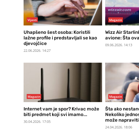
Vijesti
Magazin
Uhapšeno šest osoba: Koristili
Wizz Air Starlin
lažne profile i predstavljali se kao
avione: Šta ova
djevojčice
09.06.2026. 14:13
22.06.2026. 14:27
Magazin
Magazin
Internet vam je spor? Krivac može
Šta ako nestanu
biti predmet koji svi imamo...
Nekoliko jedno
može napraviti.
30.04.2026. 17:05
24.04.2026. 18:06