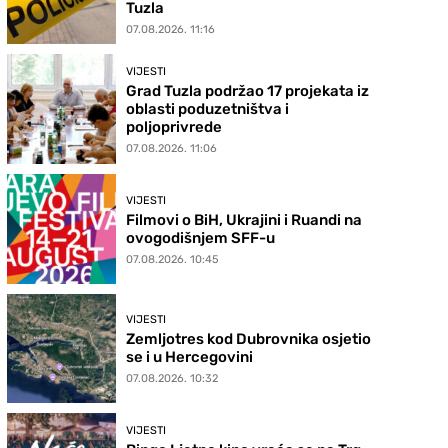
Tuzla
07.08.2026. 11:16
VIJESTI
Grad Tuzla podržao 17 projekata iz
oblasti poduzetništva i
poljoprivrede
07.08.2026. 11:06
VIJESTI
Filmovi o BiH, Ukrajini i Ruandi na
ovogodišnjem SFF-u
07.08.2026. 10:45
VIJESTI
Zemljotres kod Dubrovnika osjetio
se i u Hercegovini
07.08.2026. 10:32
VIJESTI