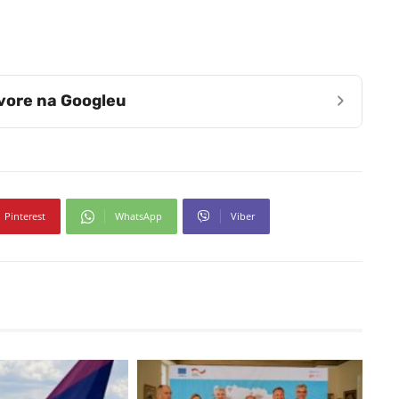
›
zvore na Googleu
Pinterest
WhatsApp
Viber