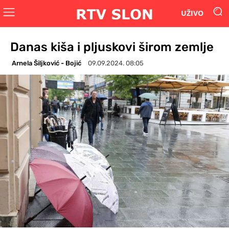
UŽIVO
Danas kiša i pljuskovi širom zemlje
Arnela Šiljković - Bojić
09.09.2024. 08:05