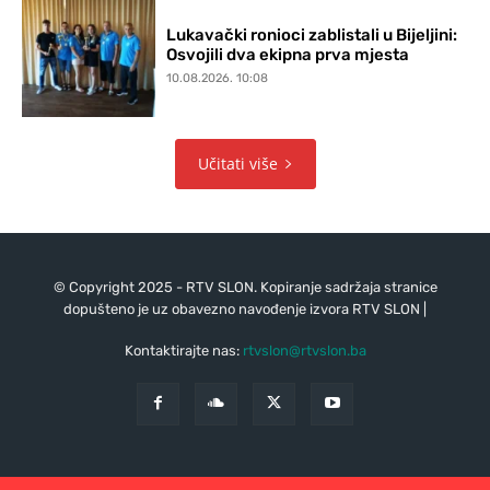
Lukavački ronioci zablistali u Bijeljini:
Osvojili dva ekipna prva mjesta
10.08.2026. 10:08
Učitati više
© Copyright 2025 - RTV SLON. Kopiranje sadržaja stranice
dopušteno je uz obavezno navođenje izvora RTV SLON |
Kontaktirajte nas:
rtvslon@rtvslon.ba