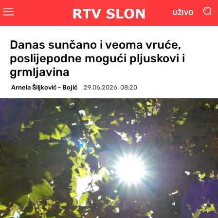
UŽIVO
Danas sunčano i veoma vruće,
poslijepodne mogući pljuskovi i
grmljavina
Arnela Šiljković - Bojić
29.06.2026. 08:20