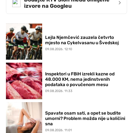
›
izvore na Googleu
Lejla Njemčević zauzela četvrto
mjesto na Cykelvasanu u Švedskoj
09.08.2026. 12:10
Inspektori u FBiH izrekli kazne od
48.000 KM, nema jedinstvenih
podataka o povučenom mesu
09.08.2026. 11:33
Spavate osam sati, a opet se budite
umorni? Problem možda nije u količini
sna
09.08.2026. 11:01