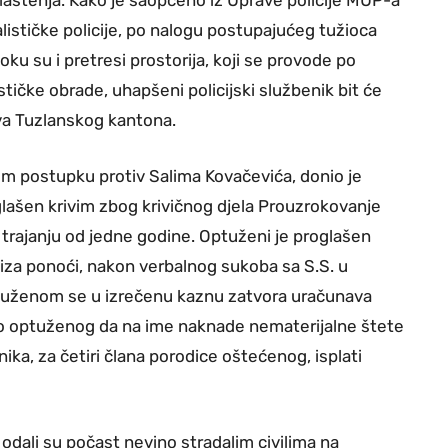
inalističke policije, po nalogu postupajućeg tužioca
u su i pretresi prostorija, koji se provode po
tičke obrade, uhapšeni policijski službenik bit će
va Tuzlanskog kantona.
om postupku protiv Salima Kovačevića, donio je
ašen krivim zbog krivičnog djela Prouzrokovanje
 trajanju od jedne godine. Optuženi je proglašen
a iza ponoći, nakon verbalnog sukoba sa S.S. u
tuženom se u izrečenu kaznu zatvora uračunava
ao optuženog da na ime naknade nematerijalne štete
ika, za četiri člana porodice oštećenog, isplati
e odali su počast nevino stradalim civilima na