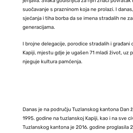
jenjava. Svaka godišnjica za njih znači povratak 
suočavanje s prazninom koja ne prolazi. I danas,
sjećanja i tiha borba da se imena stradalih ne
generacijama.
I brojne delegacije, porodice stradalih i građani
Kapiji, mjestu gdje je ugašen 71 mladi život, uz
njeguje kultura pamćenja.
Danas je na području Tuzlanskog kantona Dan žal
1995. godine na tuzlanskoj Kapiji, kao i na sve ci
Tuzlanskog kantona je 2016. godine proglasila 