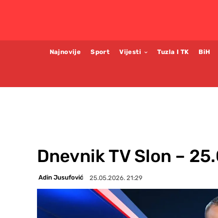
Najnovije
Sport
Vijesti
Tuzla I TK
BiH
Dnevnik TV Slon – 25
Adin Jusufović
25.05.2026. 21:29