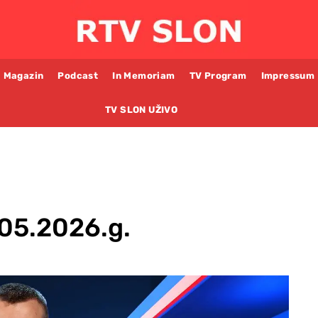
Magazin
Podcast
In Memoriam
TV Program
Impressum
TV SLON UŽIVO
.05.2026.g.