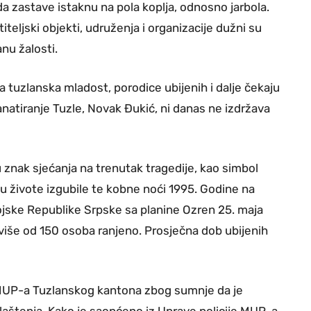
da zastave istaknu na pola koplja, odnosno jarbola.
teljski objekti, udruženja i organizacije dužni su
nu žalosti.
na tuzlanska mladost, porodice ubijenih i dalje čekaju
natiranje Tuzle, Novak Đukić, ni danas ne izdržava
u znak sjećanja na trenutak tragedije, kao simbol
 su živote izgubile te kobne noći 1995. Godine na
Vojske Republike Srpske sa planine Ozren 25. maja
 više od 150 osoba ranjeno. Prosječna dob ubijenih
e MUP-a Tuzlanskog kantona zbog sumnje da je
ovlaštenja. Kako je saopćeno iz Uprave policije MUP-a