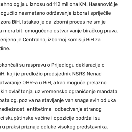
ehnologija u iznosu od 112 miliona KM. Hasanović je
gućilo nesmetano održavanje izbora i spriječile
ezora BiH. Istakao je da izborni proces ne smije
ima mora biti omogućeno ostvarivanje biračkog prava.
njeno je Centralnoj izbornoj komisiji BiH za
dine.
ončali su raspravu o Prijedlogu deklaracije o
iH, koji je predložio predsjednik NSRS Nenad
atvaranje OHR-a u BiH, a kao moguće prelazno
nskih ovlaštenja, uz vremensko ograničenje mandata
stalog, poziva na stavljanje van snage svih odluka
 nadležnosti entitetima i odbacivanje stranog
i skupštinske većine i opozicije podržali su
u u praksi priznaje odluke visokog predstavnika.