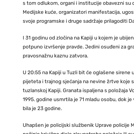
s tom odlukom, organi i institucije obavezni su 
Medijske kuće, organizatori manifestacija, ugosti
svoje programske i druge sadržaje prilagoditi Da
I 31 godinu od zločina na Kapiji u kojem je ubije
potpuno izvršenje pravde. Jedini osuđeni za gra
pravosnažnu kaznu zatvora.
U 20:55 na Kapiji u Tuzli bit će oglašene sirene 
pijeteta i trajnog sjećanja na nevine žrtve koje
tuzlanskoj Kapiji. Granata ispaljena s položaja 
1995. godine usmrtila je 71 mladu osobu, dok je
bila je 23 godine.
Uhapšen je policijski službenik Uprave policij
počinio krivično djelo zloupotreba položaja ili 