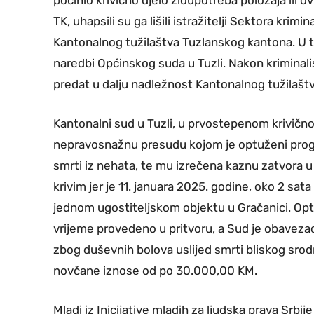
TK, uhapsili su ga lišili istražitelji Sektora krim
Kantonalnog tužilaštva Tuzlanskog kantona. U tok
naredbi Općinskog suda u Tuzli. Nakon kriminalis
predat u dalju nadležnost Kantonalnog tužilašt
Kantonalni sud u Tuzli, u prvostepenom krivičn
nepravosnažnu presudu kojom je optuženi progl
smrti iz nehata, te mu izrečena kaznu zatvora u
krivim jer je 11. januara 2025. godine, oko 2 sat
jednom ugostiteljskom objektu u Gračanici. Op
vrijeme provedeno u pritvoru, a Sud je obavez
zbog duševnih bolova uslijed smrti bliskog srodn
novčane iznose od po 30.000,00 KM.
Mladi iz Inicijative mladih za ljudska prava Srbij