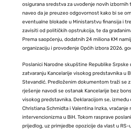
osigurana sredstva za uvođenje novih izbornih t
naveo da je preuzeo odgovornost kako bi se omo
eventualne blokade u Ministarstvu finansija i tr
zavisiti od političkih opstrukcija, te da građan
Prema saopćenju, dodatnih 24 miliona KM namije
organizaciju i provođenje Općih izbora 2026. go
Poslanici Narodne skupštine Republike Srpske ok
zatvaranju Kancelarije visokog predstavnika u B
Stevandić. Predloženim dokumentom traži se z
rješenje navodi se ostanak Kancelarije bez bo
visokog predstavnika. Deklaracijom se, između o
Christiana Schmidta i Valentina Inzka, vraćanje
intervencionizma u BiH. Tokom rasprave poslanic
prijedlog, uz primjedbe opozicije da vlast u RS-