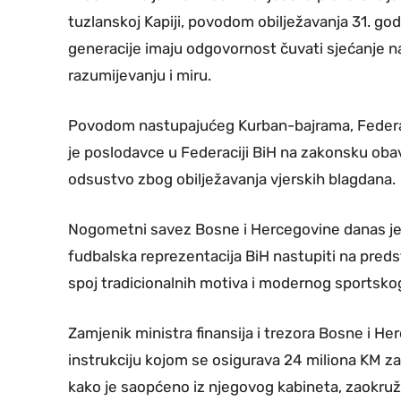
tuzlanskoj Kapiji, povodom obilježavanja 31. godiš
generacije imaju odgovornost čuvati sjećanje na
razumijevanju i miru.
Povodom nastupajućeg Kurban-bajrama, Federalno
je poslodavce u Federaciji BiH na zakonsku ob
odsustvo zbog obilježavanja vjerskih blagdana.
Nogometni savez Bosne i Hercegovine danas je
fudbalska reprezentacija BiH nastupiti na pre
spoj tradicionalnih motiva i modernog sportskog
Zamjenik ministra finansija i trezora Bosne i 
instrukciju kojom se osigurava 24 miliona KM za
kako je saopćeno iz njegovog kabineta, zaokruže