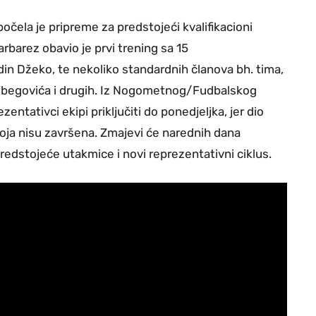
čela je pripreme za predstojeći kvalifikacioni
rbarez obavio je prvi trening sa 15
din Džeko, te nekoliko standardnih članova bh. tima,
Alajbegovića i drugih. Iz Nogometnog/Fudbalskog
entativci ekipi priključiti do ponedjeljka, jer dio
oja nisu završena. Zmajevi će narednih dana
predstojeće utakmice i novi reprezentativni ciklus.