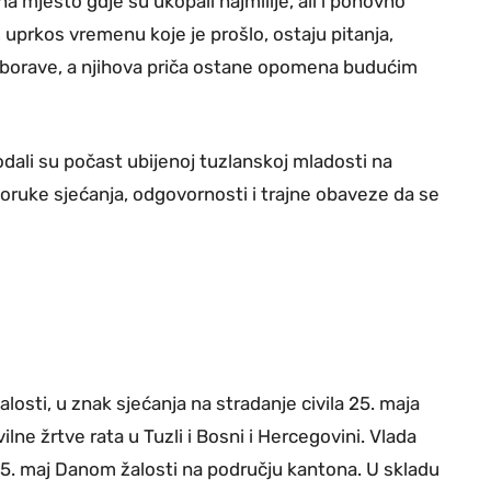
na mjesto gdje su ukopali najmilije, ali i ponovno
 uprkos vremenu koje je prošlo, ostaju pitanja,
 zaborave, a njihova priča ostane opomena budućim
 odali su počast ubijenoj tuzlanskoj mladosti na
 poruke sjećanja, odgovornosti i trajne obaveze da se
osti, u znak sjećanja na stradanje civila 25. maja
vilne žrtve rata u Tuzli i Bosni i Hercegovini. Vlada
25. maj Danom žalosti na području kantona. U skladu