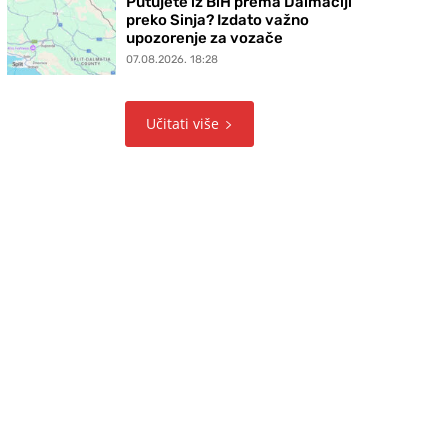
Putujete iz BiH prema Dalmaciji
preko Sinja? Izdato važno
upozorenje za vozače
07.08.2026. 18:28
Učitati više