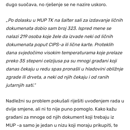
dugo suočava, no rješenje se ne nazire uskoro.
„Po dolasku u MUP TK na šalter sali za izdavanje ličnih
dokumenata dobio sam broj 323. Ispred mene se
nalazi 219 osoba koje žele da izvade neki od ličnih
dokumenata poput CIPS-a ili lične karte. Proteklih
dana svjedočimo visokim temperaturama koje prelaze
preko 35 stepeni celzijusa pa su mnogi građani koji
danas čekaju u redu spas pronašli u hladovini obližnje
zgrade ili drveta, a neki od njih čekaju i od ranih
jutarnjih sati.“
Nadležni su problem pokušali riješiti uvođenjem rada u
dvije smjene, ali ni to nije puno pomoglo. Kako kažu
građani za mnoge od njih dokument koji trebaju iz
MUP -a samo je jedan u nizu koji moraju prikupiti, te