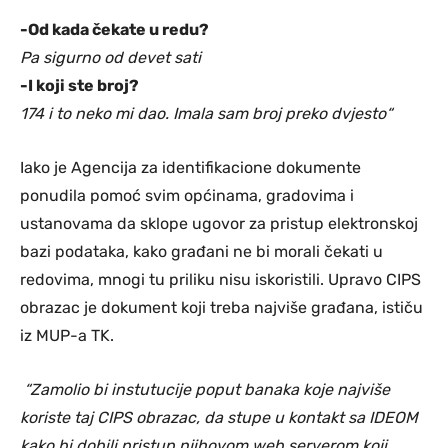
-Od kada čekate u redu?
Pa sigurno od devet sati
-I koji ste broj?
174 i to neko mi dao. Imala sam broj preko dvjesto“
Iako je Agencija za identifikacione dokumente
ponudila pomoć svim općinama, gradovima i
ustanovama da sklope ugovor za pristup elektronskoj
bazi podataka, kako građani ne bi morali čekati u
redovima, mnogi tu priliku nisu iskoristili. Upravo CIPS
obrazac je dokument koji treba najviše građana, ističu
iz MUP-a TK.
“
Zamolio bi instutucije poput banaka koje najvi
š
e
koriste taj CIPS obrazac, da stupe u kontakt sa IDEOM
kako bi dobili pristup njihovom web serverom koji