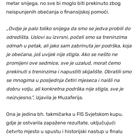
metar snijega, no sve bi moglo biti prekinuto zbog
neispunjenih obećanja o finansijskoj pomoći.
„Ovdje je palo toliko snijega da smo se jedva probili do
odredišta. Uslovi su izvrsni, počeli smo sa treninzima
odmah u petak, ali jako sam zabrinuta jer podrška, koja
je obećana, još uvijek nije stigla. Ako se nešto ne
promijeni ove sedmice, sve je uzalud, morat ćemo
prekinuti s treninzima i napustiti skijalište. Obratili smo
se mnogima u posljednja četiri mjeseca i naišli na
dobru volju, ali konkretna podrška nije stigla, sve je
neizvjesno.“
, izjavila je Muzaferija.
Ona je jedina bh. takmičarka u FIS Svjetskom kupu,
gdje je ostvarila zapažene rezultate, uključujući
četvrto mjesto u spustu i historijski nastup u finalu