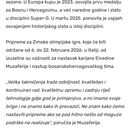
sezone. U Europa kupu je 2023. osvojila prvu medalju
za Bosnu i Hercegovinu, a već naredne godine i zlato
u disciplini Super-G. U martu 2025. ponovila je uspjeh
osvajanjem historijskog zlata u istoj disciplini.
Pripreme za Zimske olimpijske igre, koje će biti
održane od 6. do 22. februara 2026. u Italiji, od
izuzetne su važnosti za nastavak karijere Elvedine
Muzaferije i nastup bosanskohercegovačkog tima.
„Velika takmičenja traže ozbiljnost, kvalitetan i
kontinuiran rad, kvalitetnu opremu i zadnju riječ
tehnologije gdje god je primjenjivo, a mi imamo svoje
brige i ne znamo kako ih prevazići. Ne znam kako ćemo
nastaviti pripreme ako se pod hitno nešto od moguće
podrške ne realizuje“
, poručila je Muzaferija.