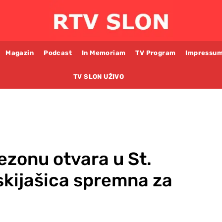
Magazin
Podcast
In Memoriam
TV Program
Impressu
TV SLON UŽIVO
ezonu otvara u St.
 skijašica spremna za