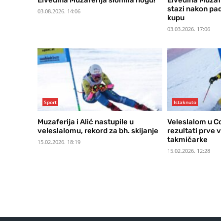
Elvedina Muzaferija slomila nogu!
Elvedina Muzaf
stazi nakon pa
03.08.2026. 14:06
kupu
03.03.2026. 17:06
Sport
Istaknuto
Muzaferija i Alić nastupile u
Veleslalom u Co
veleslalomu, rekord za bh. skijanje
rezultati prve 
takmičarke
15.02.2026. 18:19
15.02.2026. 12:28