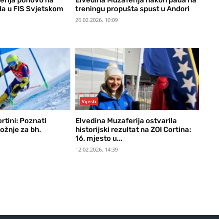
erija ponovo na
Elvedina Muzaferija nakon pada na
da u FIS Svjetskom
treningu propušta spust u Andori
26.02.2026. 10:09
Vijesti
rtini: Poznati
Elvedina Muzaferija ostvarila
vožnje za bh.
historijski rezultat na ZOI Cortina:
16. mjesto u...
12.02.2026. 14:39