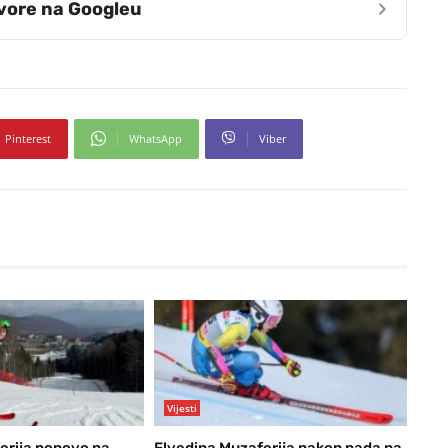
›
zvore na Googleu
Pinterest
WhatsApp
Viber
Vijesti