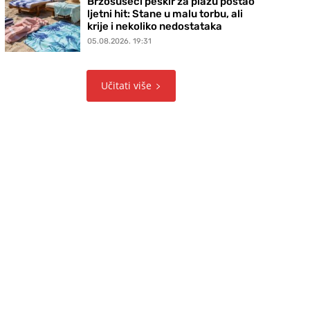
Brzosušeći peškir za plažu postao
ljetni hit: Stane u malu torbu, ali
krije i nekoliko nedostataka
05.08.2026. 19:31
Učitati više