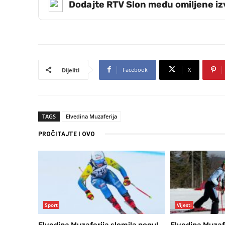
Dodajte RTV Slon među omiljene i
Facebook
X
Dijeliti
TAGS
Elvedina Muzaferija
PROČITAJTE I OVO
Sport
Vijesti