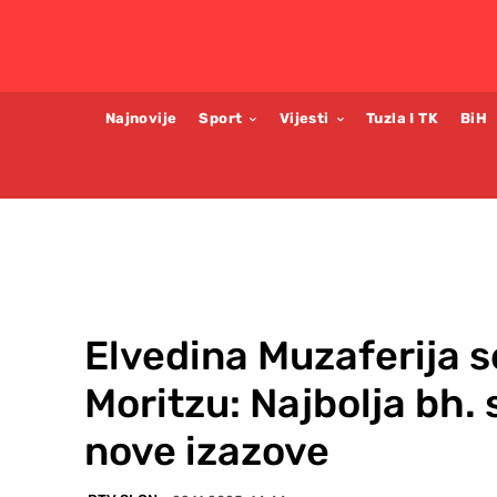
Najnovije
Sport
Vijesti
Tuzla I TK
BiH
Elvedina Muzaferija s
Moritzu: Najbolja bh.
nove izazove