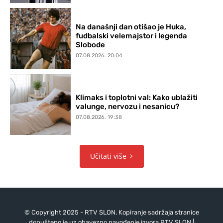
Na današnji dan otišao je Huka,
fudbalski velemajstor i legenda
Slobode
07.08.2026. 20:04
Klimaks i toplotni val: Kako ublažiti
valunge, nervozu i nesanicu?
07.08.2026. 19:38
Učitati više
© Copyright 2025 - RTV SLON. Kopiranje sadržaja stranice
dopušteno je uz obavezno navođenje izvora RTV SLON |