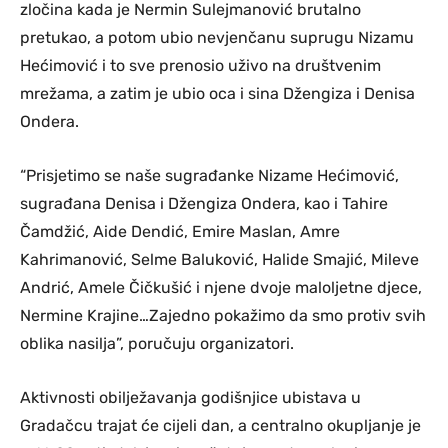
zločina kada je Nermin Sulejmanović brutalno
pretukao, a potom ubio nevjenčanu suprugu Nizamu
Hećimović i to sve prenosio uživo na društvenim
mrežama, a zatim je ubio oca i sina Džengiza i Denisa
Ondera.
“Prisjetimo se naše sugrađanke Nizame Hećimović,
sugrađana Denisa i Džengiza Ondera, kao i Tahire
Čamdžić, Aide Dendić, Emire Maslan, Amre
Kahrimanović, Selme Baluković, Halide Smajić, Mileve
Andrić, Amele Čičkušić i njene dvoje maloljetne djece,
Nermine Krajine…Zajedno pokažimo da smo protiv svih
oblika nasilja”, poručuju organizatori.
Aktivnosti obilježavanja godišnjice ubistava u
Gradačcu trajat će cijeli dan, a centralno okupljanje je