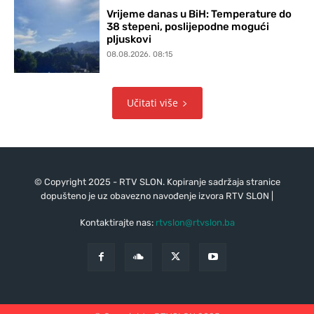
Vrijeme danas u BiH: Temperature do
38 stepeni, poslijepodne mogući
pljuskovi
08.08.2026. 08:15
Učitati više
© Copyright 2025 - RTV SLON. Kopiranje sadržaja stranice
dopušteno je uz obavezno navođenje izvora RTV SLON |
Kontaktirajte nas:
rtvslon@rtvslon.ba