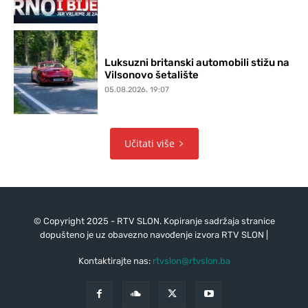
Luksuzni britanski automobili stižu na
Vilsonovo šetalište
05.08.2026. 19:07
Učitati više
© Copyright 2025 - RTV SLON. Kopiranje sadržaja stranice
dopušteno je uz obavezno navođenje izvora RTV SLON |
Kontaktirajte nas:
rtvslon@rtvslon.ba