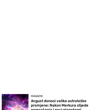
MAGAZIN
Avgust donosi velike astrološke
promjene: Nakon Merkura slijede
pomračenja i novi planetarni