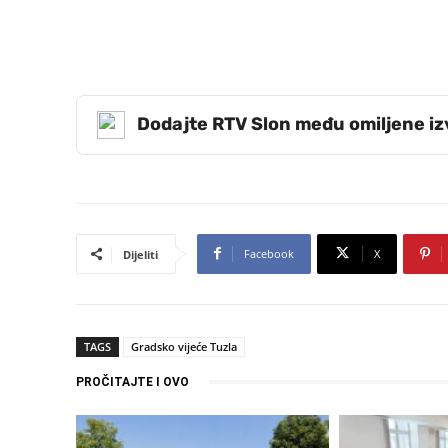
Dodajte RTV Slon među omiljene i
Facebook
X
Dijeliti
TAGS
Gradsko vijeće Tuzla
PROČITAJTE I OVO