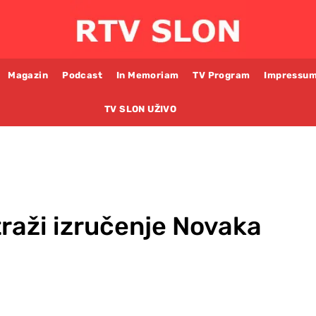
Magazin
Podcast
In Memoriam
TV Program
Impressu
TV SLON UŽIVO
traži izručenje Novaka