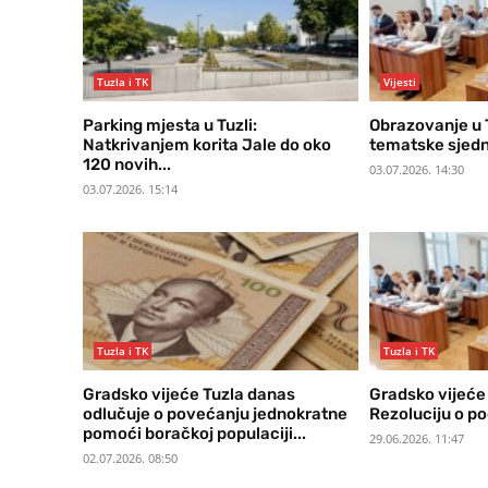
Tuzla i TK
Vijesti
Parking mjesta u Tuzli:
Obrazovanje u T
Natkrivanjem korita Jale do oko
tematske sjedn
120 novih...
03.07.2026. 14:30
03.07.2026. 15:14
Tuzla i TK
Tuzla i TK
Gradsko vijeće Tuzla danas
Gradsko vijeće 
odlučuje o povećanju jednokratne
Rezoluciju o p
pomoći boračkoj populaciji...
29.06.2026. 11:47
02.07.2026. 08:50