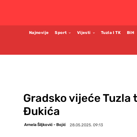
Najnovije
Sport
Vijesti
Tuzla I TK
BiH
Gradsko vijeće Tuzla 
Đukića
Arnela Šiljković - Bojić
28.05.2025. 09:13