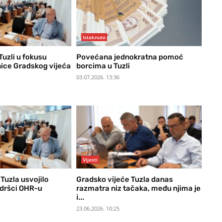
Istaknuto
uzli u fokusu
Povećana jednokratna pomoć
ice Gradskog vijeća
borcima u Tuzli
03.07.2026. 13:36
Vijesti
Tuzla usvojilo
Gradsko vijeće Tuzla danas
odršci OHR-u
razmatra niz tačaka, među njima je
i...
23.06.2026. 10:25