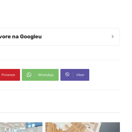
›
zvore na Googleu
Pinterest
WhatsApp
Viber