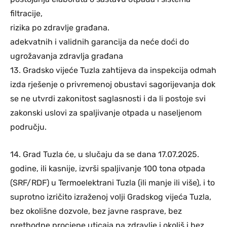
filtracije,
rizika po zdravlje građana.
adekvatnih i validnih garancija da neće doći do
ugrožavanja zdravlja građana
13. Gradsko vijeće Tuzla zahtijeva da inspekcija odmah
izda rješenje o privremenoj obustavi sagorijevanja dok
se ne utvrdi zakonitost saglasnosti i da li postoje svi
zakonski uslovi za spaljivanje otpada u naseljenom
području.
14. Grad Tuzla će, u slučaju da se dana 17.07.2025.
godine, ili kasnije, izvrši spaljivanje 100 tona otpada
(SRF/RDF) u Termoelektrani Tuzla (ili manje ili više), i to
suprotno izričito izraženoj volji Gradskog vijeća Tuzla,
bez okolišne dozvole, bez javne rasprave, bez
prethodne procjene uticaja na zdravlje i okoliš i bez