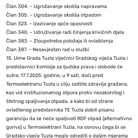
Član 304. – Ugrožavanje okoliša napravama
Član 305. – Ugrožavanje okoliša otpadom
Član 323. – Izazivanje opće opasnosti
Član 340. – Udruživanje radi činjenja krivičnih djela
Član 383. – Zloupotreba položaja ili ovlašćenja
Član 387. – Nesavjestan rad u službi
15. Uime Grada Tuzla vijećnici Gradskog vijeća Tuzla i
predstavnici Komisije za ljudska prava i slobode će
sutra, 17.7.2025. godine, u 9 sati, doći pred
Termoelektranu Tuzla u cilju zaštite zdravlja građana,
kao vid institucionalnog otpora protiv nezakonitog i
štetnog spaljivanja otpada, a kako bi od strane
ovlaštenog predstavnika TE Tuzla dobili pisanu
garanciju da se neće spaljivati RDF otpad (alternativno
gorivo) u Termoelektrani Tuzla, na osnovu čega bi se
Gradsko vijeće Tuzla moglo odrediti o daljim mjerama