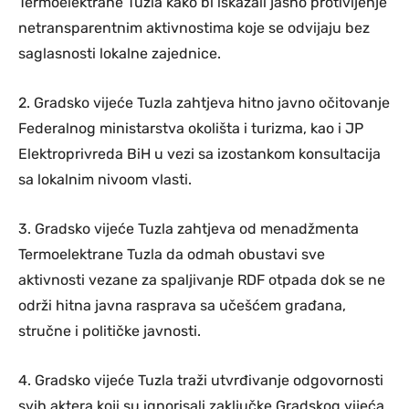
Termoelektrane Tuzla kako bi iskazali jasno protivljenje
netransparentnim aktivnostima koje se odvijaju bez
saglasnosti lokalne zajednice.
2. Gradsko vijeće Tuzla zahtjeva hitno javno očitovanje
Federalnog ministarstva okolišta i turizma, kao i JP
Elektroprivreda BiH u vezi sa izostankom konsultacija
sa lokalnim nivoom vlasti.
3. Gradsko vijeće Tuzla zahtjeva od menadžmenta
Termoelektrane Tuzla da odmah obustavi sve
aktivnosti vezane za spaljivanje RDF otpada dok se ne
održi hitna javna rasprava sa učešćem građana,
stručne i političke javnosti.
4. Gradsko vijeće Tuzla traži utvrđivanje odgovornosti
svih aktera koji su ignorisali zaključke Gradskog vijeća,