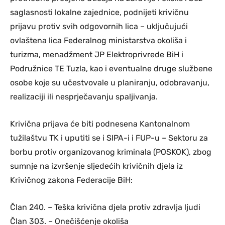
saglasnosti lokalne zajednice, podnijeti krivičnu
prijavu protiv svih odgovornih lica – uključujući
ovlaštena lica Federalnog ministarstva okoliša i
turizma, menadžment JP Elektroprivrede BiH i
Podružnice TE Tuzla, kao i eventualne druge službene
osobe koje su učestvovale u planiranju, odobravanju,
realizaciji ili nesprječavanju spaljivanja.
Krivična prijava će biti podnesena Kantonalnom
tužilaštvu TK i uputiti se i SIPA-i i FUP-u – Sektoru za
borbu protiv organizovanog kriminala (POSKOK), zbog
sumnje na izvršenje sljedećih krivičnih djela iz
Krivičnog zakona Federacije BiH:
Član 240. – Teška krivična djela protiv zdravlja ljudi
Član 303. – Onečišćenje okoliša