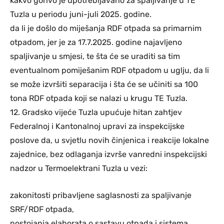
kakvo gorivo je upotrebljavano za spaljivanje u TE
Tuzla u periodu juni-juli 2025. godine.
da li je došlo do miješanja RDF otpada sa primarnim
otpadom, jer je za 17.7.2025. godine najavljeno
spaljivanje u smjesi, te šta će se uraditi sa tim
eventualnom pomiješanim RDF otpadom u uglju, da li
se može izvršiti separacija i šta će se učiniti sa 100
tona RDF otpada koji se nalazi u krugu TE Tuzla.
12. Gradsko vijeće Tuzla upućuje hitan zahtjev
Federalnoj i Kantonalnoj upravi za inspekcijske
poslove da, u svjetlu novih činjenica i reakcije lokalne
zajednice, bez odlaganja izvrše vanredni inspekcijski
nadzor u Termoelektrani Tuzla u vezi:
zakonitosti pribavljene saglasnosti za spaljivanje
SRF/RDF otpada,
postojanja elaborata o sastavu otpada i sistema