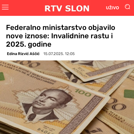
UŽIVO
Federalno ministarstvo objavilo
nove iznose: Invalidnine rastu i
2025. godine
Edina Rizvić Aščić
15.07.2025. 12:05