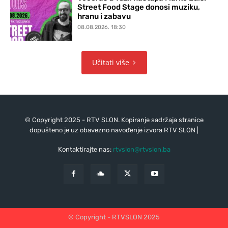
Street Food Stage donosi muziku,
hranu i zabavu
08.08.2026. 18:30
Učitati više
© Copyright 2025 - RTV SLON. Kopiranje sadržaja stranice
dopušteno je uz obavezno navođenje izvora RTV SLON |
Kontaktirajte nas:
rtvslon@rtvslon.ba
© Copyright - RTVSLON 2025