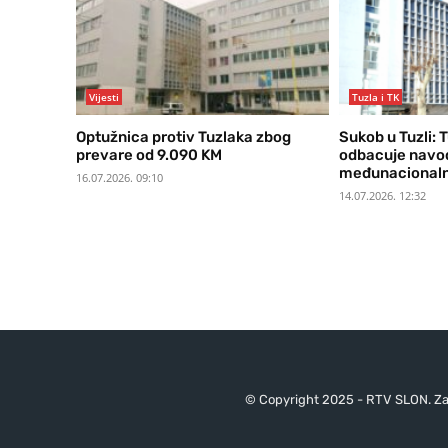
Vijesti
Tuzla i TK
Optužnica protiv Tuzlaka zbog
Sukob u Tuzli: 
prevare od 9.090 KM
odbacuje navo
međunacionaln
16.07.2026. 09:10
14.07.2026. 12:32
© Copyright 2025 - RTV SLON. Za 