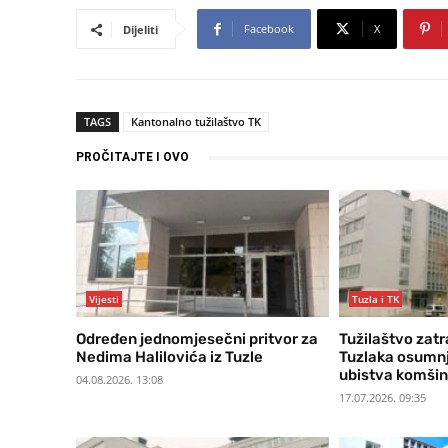
Facebook
X
Dijeliti
TAGS
Kantonalno tužilaštvo TK
PROČITAJTE I OVO
Vijesti
Tuzla i TK
Određen jednomjesečni pritvor za
Tužilaštvo zatr
Nedima Halilovića iz Tuzle
Tuzlaka osumnj
ubistva komšin
04.08.2026. 13:08
17.07.2026. 09:35