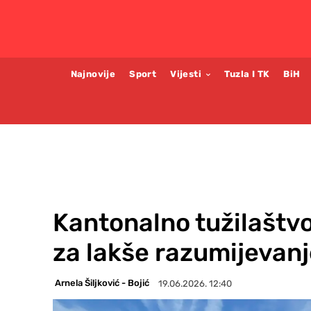
Najnovije
Sport
Vijesti
Tuzla I TK
BiH
Kantonalno tužilaštvo
za lakše razumijevan
Arnela Šiljković - Bojić
19.06.2026. 12:40