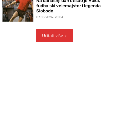
Na današnji dan otišao je Huka,
fudbalski velemajstor i legenda
Slobode
07.08.2026. 20:04
Učitati više