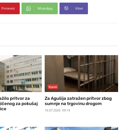
Pinterest
WhatsApp
Viber
Vijesti
ažilo pritvor za
Za Agušija zatražen pritvor zbog
ičenog za pokušaj
sumnje na trgovinu drogom
ice
16.07.2026. 09:14