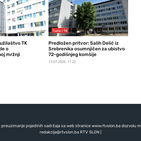
Tuzla i TK
Tužilaštvo TK
Predložen pritvor: Salih Delić iz
de o
Srebrenika osumnjičen za ubistvo
oj mržnji
72-godišnjeg komšije
13.07.2026. 11:22
preuzimanje pojedinih sadržaja sa web stranice www.rtvslon.ba dozvolu mo
redakcija@rtvslon.ba
RTV SLON |