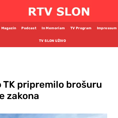
Magazin
Podcast
In Memoriam
TV Program
Impressum
TV SLON UŽIVO
 TK pripremilo brošuru
je zakona