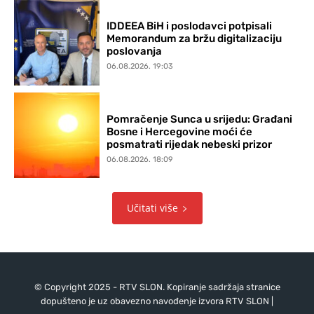
IDDEEA BiH i poslodavci potpisali
Memorandum za bržu digitalizaciju
poslovanja
06.08.2026. 19:03
Pomračenje Sunca u srijedu: Građani
Bosne i Hercegovine moći će
posmatrati rijedak nebeski prizor
06.08.2026. 18:09
Učitati više
© Copyright 2025 - RTV SLON. Kopiranje sadržaja stranice
dopušteno je uz obavezno navođenje izvora RTV SLON |