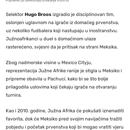
Pripreme za ceremoniju otvaranja (Foto:X)
Selektor
Hugo Broos
izgradio je disciplinovan tim,
oslonjen uglavnom na igrače iz domaćeg prvenstva,
uz nekoliko fudbalera koji nastupaju u inostranstvu.
Južnoafrikanci u duel s domaćinom ulaze
rasterećeno, svjesni da je pritisak na strani Meksika.
Zbog nadmorske visine u Mexico Cityju,
reprezentacija Južne Afrike ranije je stigla u Meksiko i
pripreme obavila u Pachuci, kako bi se što bolje
prilagodila uslovima koji čekaju igrače na otvaranju
turnira.
Kao i 2010. godine, Južna Afrika će pokušati iznenaditi
favorita, dok će Meksiko pred svojim navijačima tražiti
pobjedu i početak prvenstva koji bi mogao vratiti vjeru