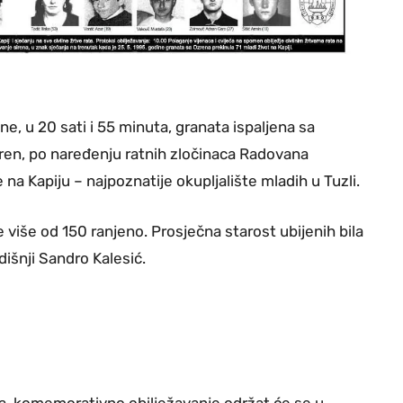
ine, u 20 sati i 55 minuta, granata ispaljena sa
ren, po naređenju ratnih zločinaca Radovana
 na Kapiju – najpoznatije okupljalište mladih u Tuzli.
e više od 150 ranjeno. Prosječna starost ubijenih bila
išnji Sandro Kalesić.