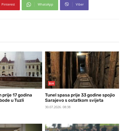
Pinterest
WhatsApp
Viber
BiH
 prije 17 godina
Tunel spasa prije 33 godine spojio
bode u Tuzli
Sarajevo s ostatkom svijeta
30.07.2026. 08:38