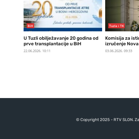
BiH
Tuzla i TK
U Tuzli obilježavanje 20 godina od
Komisija za isti
prve transplantacije u BiH
izručenje Nova
22.06.2026. 10:11
03.06.2026. 09:33
© Copyright 2025 - RTV SLON. Za 