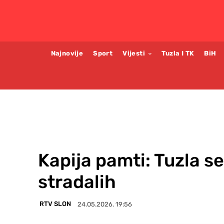
Najnovije
Sport
Vijesti
Tuzla I TK
BiH
Kapija pamti: Tuzla s
stradalih
RTV SLON
24.05.2026. 19:56