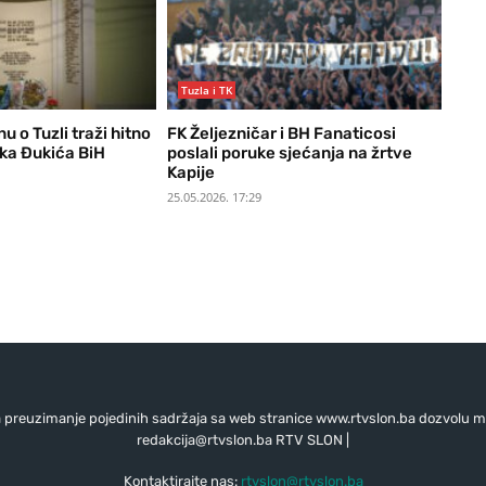
Tuzla i TK
nu o Tuzli traži hitno
FK Željezničar i BH Fanaticosi
ka Đukića BiH
poslali poruke sjećanja na žrtve
Kapije
25.05.2026. 17:29
preuzimanje pojedinih sadržaja sa web stranice www.rtvslon.ba dozvolu mo
redakcija@rtvslon.ba
RTV SLON |
Kontaktirajte nas:
rtvslon@rtvslon.ba