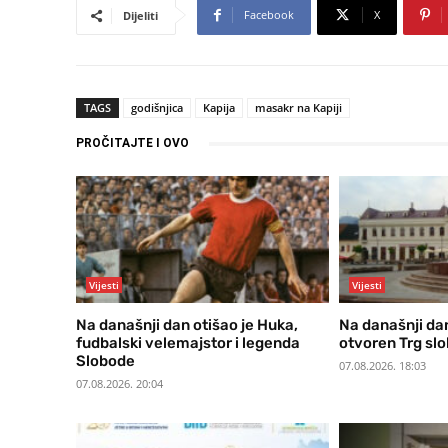
Facebook
X
Dijeliti
TAGS
godišnjica
Kapija
masakr na Kapiji
PROČITAJTE I OVO
Vijesti
Vijesti
Na današnji dan otišao je Huka,
Na današnji dan
fudbalski velemajstor i legenda
otvoren Trg slo
Slobode
07.08.2026. 18:03
07.08.2026. 20:04