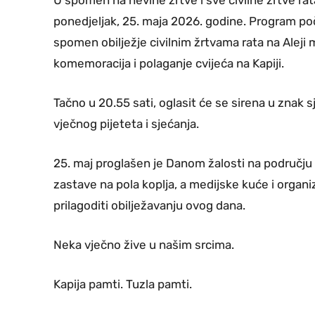
U spomen na nevine žrtve i sve civilne žrtve ra
ponedjeljak, 25. maja 2026. godine. Program poč
spomen obilježje civilnim žrtvama rata na Aleji ml
komemoracija i polaganje cvijeća na Kapiji.
Tačno u 20.55 sati, oglasit će se sirena u znak 
vječnog pijeteta i sjećanja.
25. maj proglašen je Danom žalosti na području 
zastave na pola koplja, a medijske kuće i organi
prilagoditi obilježavanju ovog dana.
Neka vječno žive u našim srcima.
Kapija pamti. Tuzla pamti.