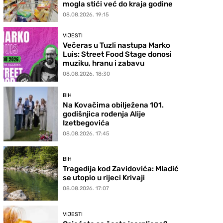
mogla stići već do kraja godine
08.08.2026. 19:15
VIJESTI
Večeras u Tuzli nastupa Marko
Luis: Street Food Stage donosi
muziku, hranu i zabavu
08.08.2026. 18:30
BIH
Na Kovačima obilježena 101.
godišnjica rođenja Alije
Izetbegovića
08.08.2026. 17:45
BIH
Tragedija kod Zavidovića: Mladić
se utopio u rijeci Krivaji
08.08.2026. 17:07
VIJESTI