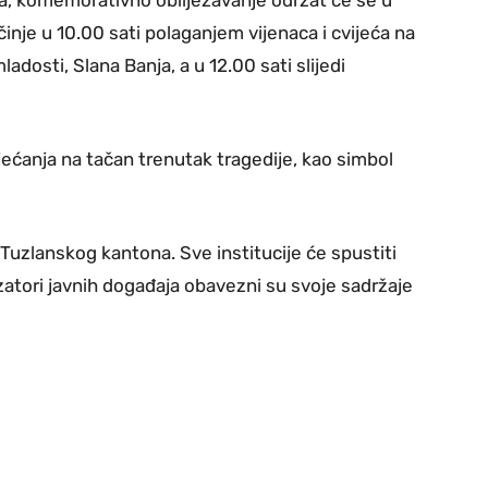
ta, komemorativno obilježavanje održat će se u
inje u 10.00 sati polaganjem vijenaca i cvijeća na
adosti, Slana Banja, a u 12.00 sati slijedi
sjećanja na tačan trenutak tragedije, kao simbol
Tuzlanskog kantona. Sve institucije će spustiti
zatori javnih događaja obavezni su svoje sadržaje