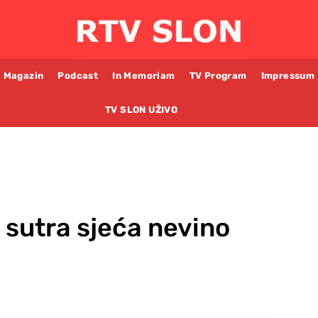
Magazin
Podcast
In Memoriam
TV Program
Impressum
TV SLON UŽIVO
e sutra sjeća nevino