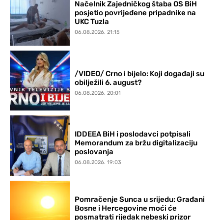
Načelnik Zajedničkog štaba OS BiH
posjetio povrijeđene pripadnike na
UKC Tuzla
06.08.2026. 21:15
/VIDEO/ Crno i bijelo: Koji događaji su
obilježili 6. august?
06.08.2026. 20:01
IDDEEA BiH i poslodavci potpisali
Memorandum za bržu digitalizaciju
poslovanja
06.08.2026. 19:03
Pomračenje Sunca u srijedu: Građani
Bosne i Hercegovine moći će
posmatrati rijedak nebeski prizor