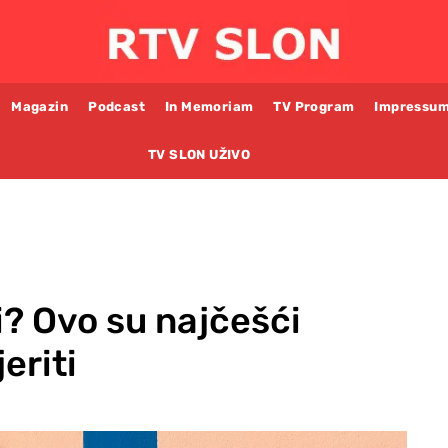
Magazin
Podcast
In Memoriam
TV Program
Impressu
TV SLON UŽIVO
di? Ovo su najčešći
eriti