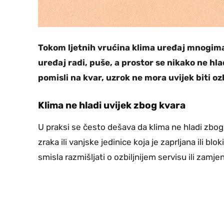
Tokom ljetnih vrućina klima uređaj mnogima
uređaj radi, puše, a prostor se nikako ne hl
pomisli na kvar, uzrok ne mora uvijek biti oz
Klima ne hladi uvijek zbog kvara
U praksi se često dešava da klima ne hladi zbog 
zraka ili vanjske jedinice koja je zaprljana ili bl
smisla razmišljati o ozbiljnijem servisu ili zamjen