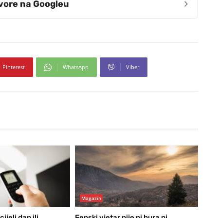
›
zvore na Googleu
Pinterest
WhatsApp
Viber
Magazin
ijeli dan ili
Fenski vjetar nije ni bura ni