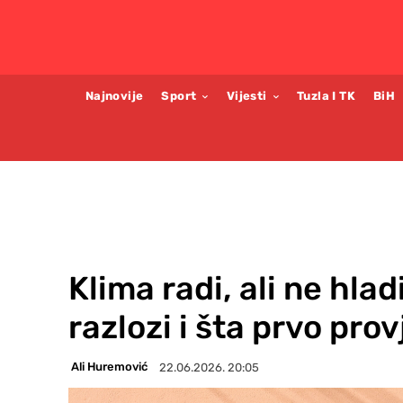
Najnovije
Sport
Vijesti
Tuzla I TK
BiH
Klima radi, ali ne hla
razlozi i šta prvo provj
Ali Huremović
22.06.2026. 20:05