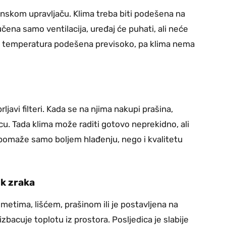
ljinskom upravljaču. Klima treba biti podešena na
učena samo ventilacija, uređaj će puhati, ali neće
 je temperatura podešena previsoko, pa klima nema
javi filteri. Kada se na njima nakupi prašina,
cu. Tada klima može raditi gotovo neprekidno, ali
 pomaže samo boljem hlađenju, nego i kvalitetu
ok zraka
dmetima, lišćem, prašinom ili je postavljena na
zbacuje toplotu iz prostora. Posljedica je slabije