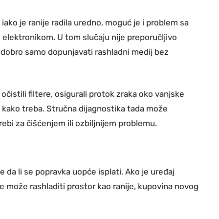
iako je ranije radila uredno, moguć je i problem sa
 elektronikom. U tom slučaju nije preporučljivo
dobro samo dopunjavati rashladni medij bez
očistili filtere, osigurali protok zraka oko vanjske
ladi kako treba. Stručna dijagnostika tada može
rebi za čišćenjem ili ozbiljnijem problemu.
me da li se popravka uopće isplati. Ako je uređaj
 ne može rashladiti prostor kao ranije, kupovina novog