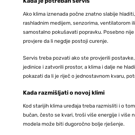
Kada je potreban servis
Ako klima iznenada počne znatno slabije hladiti, 
rashladnim medijem, senzorima, ventilatorom ili
samostalno pokušavati popravku. Posebno nije 
provjere da li negdje postoji curenje.
Servis treba pozvati ako ste provjerili postavke, 
jedinice i zatvorili prostor, a klima i dalje ne h
pokazati da li je riječ o jednostavnom kvaru, pot
Kada razmišljati o novoj klimi
Kod starijih klima uređaja treba razmisliti i o to
bučan, često se kvari, troši više energije i više
modela može biti dugoročno bolje rješenje.