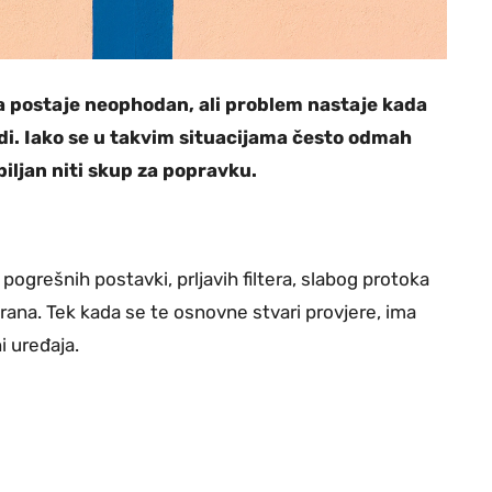
 postaje neophodan, ali problem nastaje kada
adi. Iako se u takvim situacijama često odmah
biljan niti skup za popravku.
pogrešnih postavki, prljavih filtera, slabog protoka
okirana. Tek kada se te osnovne stvari provjere, ima
i uređaja.