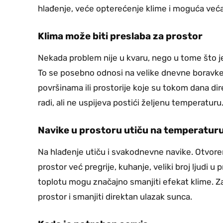
hlađenje, veće opterećenje klime i moguća veća 
Klima može biti preslaba za prostor
Nekada problem nije u kvaru, nego u tome što je 
To se posebno odnosi na velike dnevne boravke,
površinama ili prostorije koje su tokom dana di
radi, ali ne uspijeva postići željenu temperaturu
Navike u prostoru utiču na temperatur
Na hlađenje utiču i svakodnevne navike. Otvoren
prostor već pregrije, kuhanje, veliki broj ljudi u pr
toplotu mogu značajno smanjiti efekat klime. Zat
prostor i smanjiti direktan ulazak sunca.