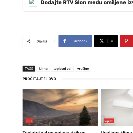
Dodajte RTV Slon među omiljene i
Facebook
X
Dijeliti
TAGS
klima
toplotni val
vrućine
PROČITAJTE I OVO
BiH
Vijesti
Toplotni val povećava rizik po
Upaljena klima c