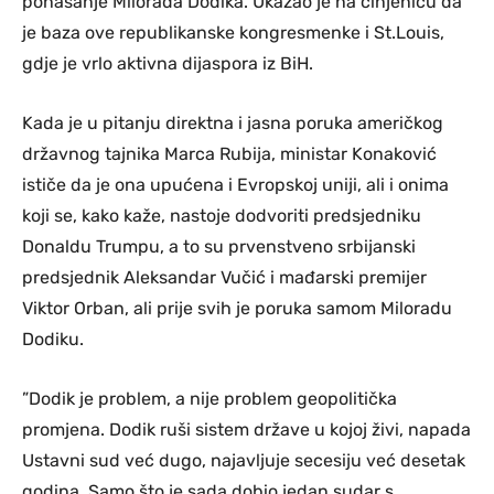
ponašanje Milorada Dodika. Ukazao je na činjenicu da
je baza ove republikanske kongresmenke i St.Louis,
gdje je vrlo aktivna dijaspora iz BiH.
Kada je u pitanju direktna i jasna poruka američkog
državnog tajnika Marca Rubija, ministar Konaković
ističe da je ona upućena i Evropskoj uniji, ali i onima
koji se, kako kaže, nastoje dodvoriti predsjedniku
Donaldu Trumpu, a to su prvenstveno srbijanski
predsjednik Aleksandar Vučić i mađarski premijer
Viktor Orban, ali prije svih je poruka samom Miloradu
Dodiku.
”Dodik je problem, a nije problem geopolitička
promjena. Dodik ruši sistem države u kojoj živi, napada
Ustavni sud već dugo, najavljuje secesiju već desetak
godina. Samo što je sada dobio jedan sudar s