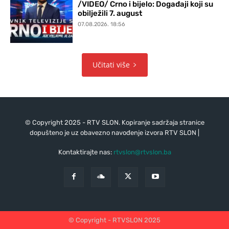
/VIDEO/ Crno i bijelo: Događaji koji su
obilježili 7. august
07.08.2026. 18:56
Učitati više
© Copyright 2025 - RTV SLON. Kopiranje sadržaja stranice
dopušteno je uz obavezno navođenje izvora RTV SLON |
Kontaktirajte nas:
rtvslon@rtvslon.ba
© Copyright - RTVSLON 2025