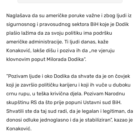
Naglašava da su američke poruke važne i zbog ljudi iz
sigurnosnog i pravosudnog sektora BiH koje je Dodik
plašio lažima da za svoju politiku ima podršku
američke administracije. Ti ljudi danas, kaže
Konaković, lakše dišu i poziva ih da „ne vjeruju
klovnovim poput Milorada Dodika“.
”Pozivam ljude i oko Dodika da shvate da je on čovjek
koji je završio političku karijeru i koji ih vuče u duboku
crnu rupu, u teška krivična djela. Pozivam Narodnu
skupštinu RS da što prije popuni Ustavni sud BiH.
Shvatili ste da taj sud radi, da je legalan i legitiman, da
donosi odluke jednoglasno i da je stabiliziran”, kazao je
Konaković.