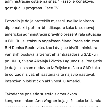
administracije ostaje na snazi”, kazao je Konaković
gostujući u programu Face TV.
Potvrdio je da je proteklih mjeseci uveliko lobirano,
diplomatski i putem bh. dijaspore kako bi se novoj
američkoj administraciji pravilno prezentirala situacija
u BiH. Tu je istaknuo angažman člana Predsjedništva
BiH Denisa Bećirovića, kao i dvojice bivših ministara
vanjskih poslova, a trenutnih ambasadora u SAD-u i
pri UN-u, Svena Alkalaja i Zlatka Lagumdžije. Podsjetio
je da je i on sam nedavno iz Poljske otišao u SAD kako
bi održao niz važnih sastanaka te najavio nastavak
intenzivnih lobističkih aktivnosti u Americi.
Također se prisjetio susreta s američkom
kongresmenkom Ann Wagner koja je žestoko kritizirala