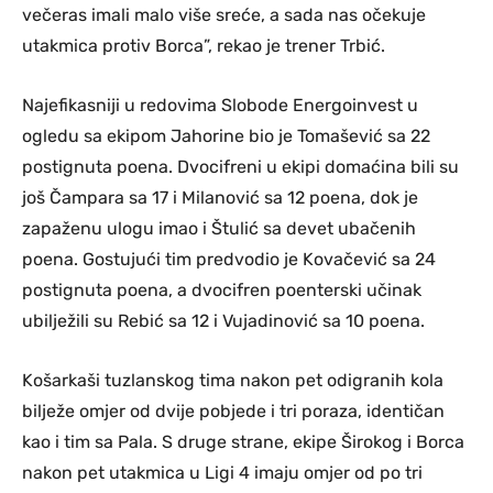
večeras imali malo više sreće, a sada nas očekuje
utakmica protiv Borca”, rekao je trener Trbić.
Najefikasniji u redovima Slobode Energoinvest u
ogledu sa ekipom Jahorine bio je Tomašević sa 22
postignuta poena. Dvocifreni u ekipi domaćina bili su
još Čampara sa 17 i Milanović sa 12 poena, dok je
zapaženu ulogu imao i Štulić sa devet ubačenih
poena. Gostujući tim predvodio je Kovačević sa 24
postignuta poena, a dvocifren poenterski učinak
ubilježili su Rebić sa 12 i Vujadinović sa 10 poena.
Košarkaši tuzlanskog tima nakon pet odigranih kola
bilježe omjer od dvije pobjede i tri poraza, identičan
kao i tim sa Pala. S druge strane, ekipe Širokog i Borca
nakon pet utakmica u Ligi 4 imaju omjer od po tri