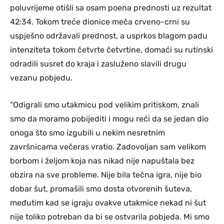
poluvrijeme otišli sa osam poena prednosti uz rezultat
42:34. Tokom treće dionice meča crveno-crni su
uspješno održavali prednost, a usprkos blagom padu
intenziteta tokom četvrte četvrtine, domaći su rutinski
odradili susret do kraja i zasluženo slavili drugu
vezanu pobjedu.
“Odigrali smo utakmicu pod velikim pritiskom, znali
smo da moramo pobijediti i mogu reći da se jedan dio
onoga što smo izgubili u nekim nesretnim
završnicama večeras vratio. Zadovoljan sam velikom
borbom i željom koja nas nikad nije napuštala bez
obzira na sve probleme. Nije bila tečna igra, nije bio
dobar šut, promašili smo dosta otvorenih šuteva,
međutim kad se igraju ovakve utakmice nekad ni šut
nije toliko potreban da bi se ostvarila pobjeda. Mi smo