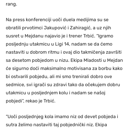
rang.
Na press konferenciji uoči duela medijima su se
obratili prvotimci Jakupović i Zahiragić, a uz njih
susret u Mejdanu najavio je i trener Trbić. “Igramo
posljednju utakmicu u Ligi 14, nadam se da ćemo
nastaviti u dobrom ritmu i ovaj dio takmičenja završiti
sa desetom pobjedom u nizu. Ekipa Mladosti u Mejdan
će sigurno doći maksimalno motivisana za borbu kako
bi ostvarili pobjedu, ali mi smo trenirali dobro ove
sedmice, svi igrači su zdravi tako da očekujem dobru
utakmicu u posljednjem kolu i nadam se našoj
pobjedi”, rekao je Trbić.
“Uoči posljednjeg kola imamo niz od devet pobjeda i
sutra želimo nastaviti taj pobjednički niz. Ekipa