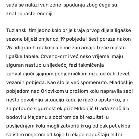
sada se nalazi van zone ispadanja zbog čega su
znatno rasterećeniji.
Tuzlanski tim jedno kolo prije kraja prvog dijela ligaške
sezone bilježi omjer od 19 pobjeda i šest poraza nakon
25 odigranih utakmica čime zauzimaju treće mjesto
ligaške tabele. Crveno-crni već neko vrijeme imaju
siguran nastup u sljedećoj fazi takmičenja
zahvaljujući sjajnom pobjedničkom nizu od čak devet
vezanih pobjeda. Kao što je već spomenuto, Mladost je
pobjedom nad Orlovikom u prošlom kolu napravila sebi
nešto povoljniju situaciju kada je riječ o opstanku, ali
za potpuno sigurnost ekipi iz Mrkonjić Grada značili bi
bodovi u Mejdanu s obzirom da bi rezultati u
posljednjem kolu mogli zatvoriti krug od čak pet ekipa
sa istim omjerom od kojih tri ekipe napuštaju elitni