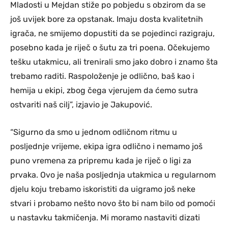
Mladosti u Mejdan stiže po pobjedu s obzirom da se
još uvijek bore za opstanak. Imaju dosta kvalitetnih
igrača, ne smijemo dopustiti da se pojedinci razigraju,
posebno kada je riječ o šutu za tri poena. Očekujemo
tešku utakmicu, ali trenirali smo jako dobro i znamo šta
trebamo raditi. Raspoloženje je odlično, baš kao i
hemija u ekipi, zbog čega vjerujem da ćemo sutra
ostvariti naš cilj”, izjavio je Jakupović.
“Sigurno da smo u jednom odličnom ritmu u
posljednje vrijeme, ekipa igra odlično i nemamo još
puno vremena za pripremu kada je riječ o ligi za
prvaka. Ovo je naša posljednja utakmica u regularnom
djelu koju trebamo iskoristiti da uigramo još neke
stvari i probamo nešto novo što bi nam bilo od pomoći
u nastavku takmičenja. Mi moramo nastaviti dizati